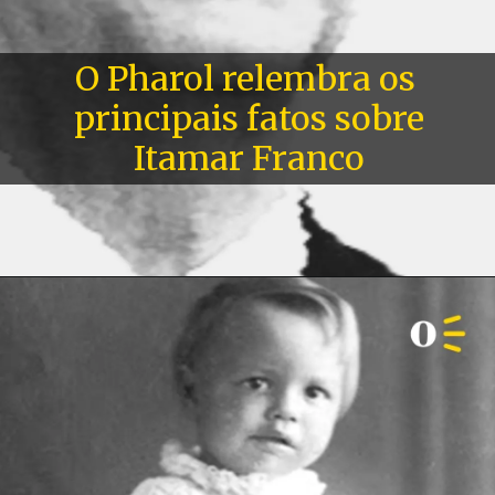
O Pharol relembra os
principais fatos sobr
Itamar Franco