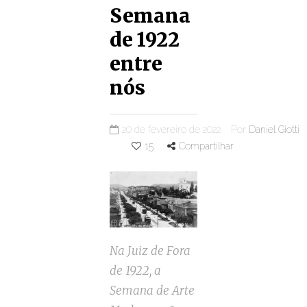
Semana
de 1922
entre
nós
20 de fevereiro de 2022
Por
Daniel Giotti
15
Compartilhar
Na Juiz de Fora
de 1922, a
Semana de Arte