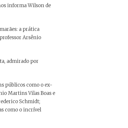
 nos informa Wilson de
marães: a prática
 professor Arsênio
eta, admirado por
ns públicos como o ex-
io Martins Vilas Boas e
rederico Schmidt;
as como o incrível