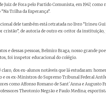
 de Juiz de Fora pelo Partido Comunista, em 1947, como
 “Na Trilha da Esperança”.
acional dele também está retratada no livro “Irineu Gui
 cristão”, de autoria de outro ex-reitor da instituição,
atos e dessas pessoas, Belmiro Braga, nosso grande po
s, foi inspetor educacional do colégio.
 claro, dos ex-alunos notáveis que lá estudaram: home
o e os ex-Ministros do Supremo Tribunal Federal Antôn
itores como Affonso Romano de Sant´Anna e Augusto F
professores Theotonio Negrão e Paulo Medina; esportist