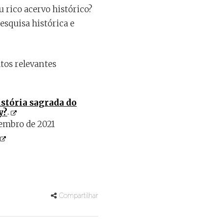
u rico acervo histórico?
esquisa histórica e
os relevantes
istória sagrada do
y?
embro de 2021
Compartilhar