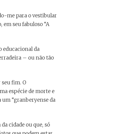
do-me para o vestibular
o, em seu fabuloso “A
to educacional da
erradeira – ou não tão
 seu fim. O
uma espécie de morte e
ja um “granberyense da
 da cidade ou que, só
fotos que podem estar