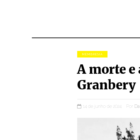
MEMBRESIA
A morte e 
Granbery
14 de junho de 2024
Por
Dan