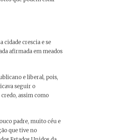
a cidade crescia e se
stada afirmada em meados
licano e liberal, pois,
icava seguir o
o credo, assim como
ouco padre, muito céu e
ção que tive no
 dos Estados Unidos da