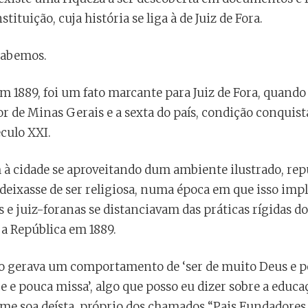
tituição, cuja história se liga à de Juiz de Fora.
sabemos.
m 1889, foi um fato marcante para Juiz de Fora, quando 
r de Minas Gerais e a sexta do país, condição conqui
culo XXI.
 cidade se aproveitando dum ambiente ilustrado, repub
deixasse de ser religiosa, numa época em que isso impl
s e juiz-foranas se distanciavam das práticas rígidas d
a República em 1889.
o gerava um comportamento de ‘ser de muito Deus e p
e e pouca missa’, algo que posso eu dizer sobre a educa
 me soa deísta, próprio dos chamados “Pais Fundadores