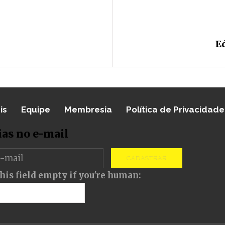
Ed
is
Equipe
Membresia
Política de Privacidade
ias no e-mail
CADASTRAR
his field empty if you're human: