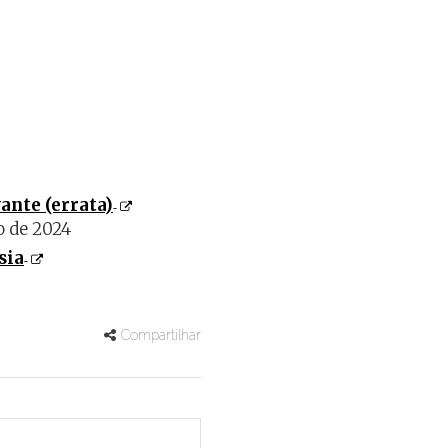
vante (errata)
ho de 2024
sia
Compartilhar