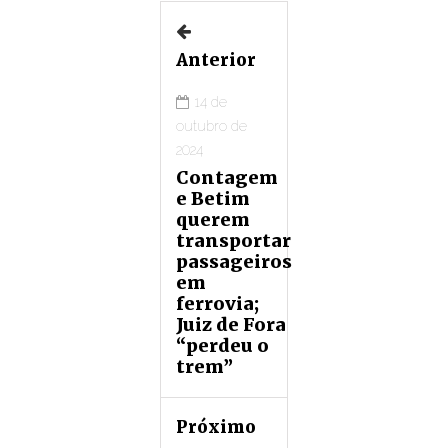
Anterior
14 de
outubro de
2024
Contagem
e Betim
querem
transportar
passageiros
em
ferrovia;
Juiz de Fora
“perdeu o
trem”
Próximo