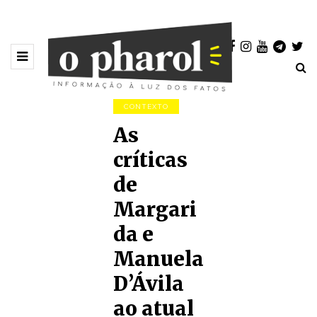
CONTEXTO
As
críticas
de
Margari
da e
Manuela
D’Ávila
ao atual