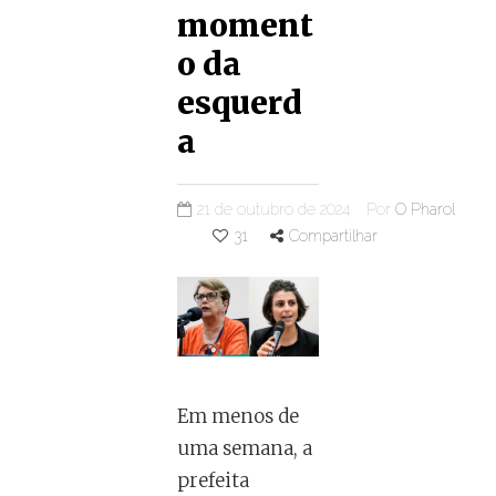
moment
o da
esquerd
a
21 de outubro de 2024
Por
O Pharol
31
Compartilhar
Em menos de
uma semana, a
prefeita