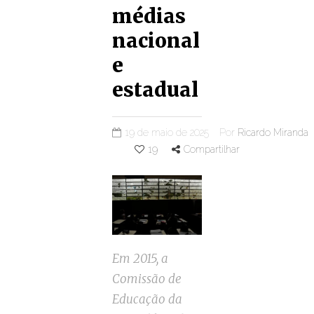
médias
nacional
e
estadual
19 de maio de 2025
Por
Ricardo Miranda
19
Compartilhar
Em 2015, a
Comissão de
Educação da