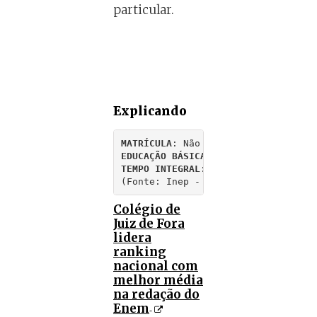
particular.
Explicando
MATRÍCULA
EDUCAÇÃO BÁSICA
TEMPO INTEGRAL
: Considera-se em te
(Fonte: Inep - Censo Escolar da Ed
Colégio de
Juiz de Fora
lidera
ranking
nacional com
melhor média
na redação do
Enem