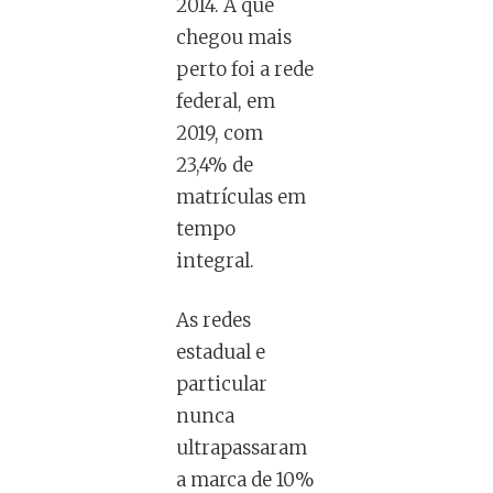
2014. A que
chegou mais
perto foi a rede
federal, em
2019, com
23,4% de
matrículas em
tempo
integral.
As redes
estadual e
particular
nunca
ultrapassaram
a marca de 10%