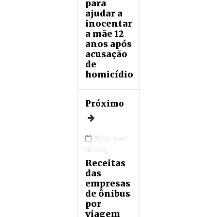
para
ajudar a
inocentar
a mãe 12
anos após
acusação
de
homicídio
Próximo
26 de maio
de 2025
Receitas
das
empresas
de ônibus
por
viagem