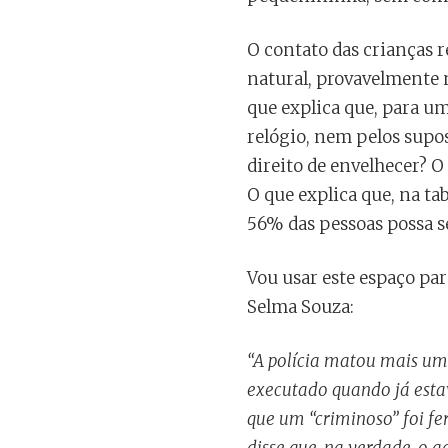
O contato das crianças 
natural, provavelmente 
que explica que, para u
relógio, nem pelos supo
direito de envelhecer? O
O que explica que, na ta
56% das pessoas possa s
Vou usar este espaço par
Selma Souza:
“A polícia matou mais uma
executado quando já estav
que um “criminoso” foi fe
disse que, na verdade, o