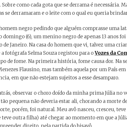
 Sobre como cada gota que se derrama é necessária. Ma
as se derramaram e o leite com o qual eu queria brindar
um homem negro pedindo que alguém comprasse uma lata d
No domingo (6), um menino negro de apenas 13 anos foi 
o de Janeiro. Na casa do homem que vi, talvez uma cria
a fotógrafa Selma Souza registou para o
Vozes da Co
o de fome. Na primeira história, fome causa dor. Na s
o Menezes Flausino, mas também aquela por um País em
ência, em que não estejam sujeitos a esse desamparo.
rás, observar o choro doído da minha prima Júlia no v
tão pequena não deveria estar ali, chorando a morte d
orte, porém, foi natural. Meu avô nasceu, cresceu, teve 
e teve outra filha) até chegar ao momento em que a Júlia
eender direito, pela partida do bisavô.