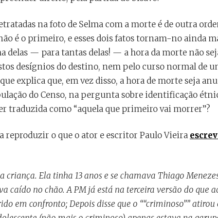
retratadas na foto de Selma com a morte é de outra ord
não é o primeiro, e esses dois fatos tornam-no ainda m
ma delas — para tantas delas! — a hora da morte não se
stos desígnios do destino, nem pelo curso normal de um
 que explica que, em vez disso, a hora de morte seja anu
bulação do Censo, na pergunta sobre identificação étnic
er traduzida como “aquela que primeiro vai morrer”?
a reproduzir o que o ator e escritor Paulo Vieira
escrev
 criança. Ela tinha 13 anos e se chamava Thiago Menezes 
a caído no chão. A PM já está na terceira versão do que a
rido em confronto; Depois disse que o ““criminoso”” atirou
 adolescente (não mais o criminoso) apenas estava na gar