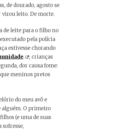
s, de dourado, agosto se
 virou leito. De morte.
e leite para o filho no
executado pela polícia
nça estivesse chorando
munidade
, crianças
egunda, dor causa fome:
 que meninos pretos
elório do meu avô e
e alguém. O primeiro
filhos (e uma de suas
 sofresse,