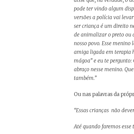
pode ter vindo algum disp
versões a polícia vai lev
ser criança é um direito n
de animalizar o preto ou
nosso povo. Esse menino 
amiga ligada em terapia h
mágoa” e eu te pergunto:
abraço nesse menino. Quer
também.”
Ou nas palavras da própr
“
Essas crian
ças n
ão dever
Até
quando faremos esse t