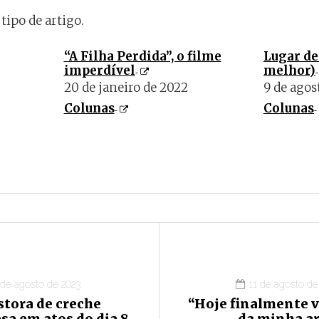
tipo de artigo.
“A Filha Perdida”, o filme
Lugar de
imperdível
melhor)
20 de janeiro de 2022
9 de agos
Colunas
Colunas
 de agosto de 2023
11 de agosto de
stora de creche
“Hoje finalmente v
sa em atos do dia 8
da minha ar