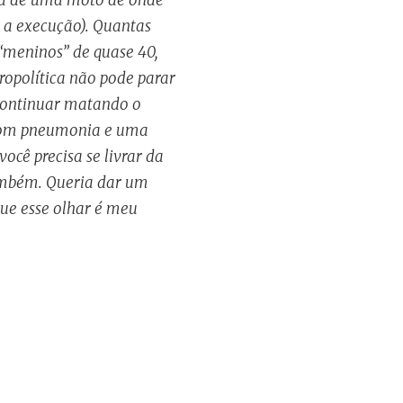
o a execução). Quantas
 “meninos” de quase 40,
cropolítica não pode parar
 continuar matando o
ô com pneumonia e uma
ocê precisa se livrar da
ambém. Queria dar um
que esse olhar é meu