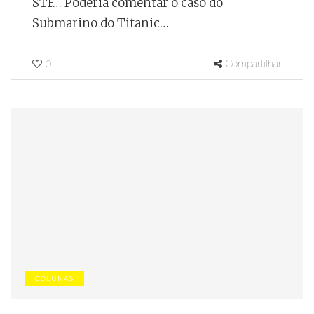
STF… Poderia comentar o caso do
Submarino do Titanic…
0
Compartilhar
COLUNAS