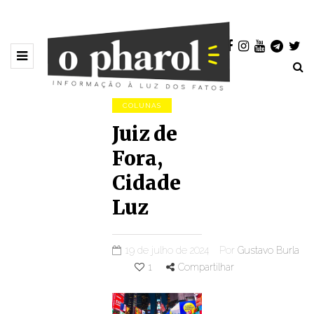
COLUNAS
Juiz de
Fora,
Cidade
Luz
19 de julho de 2024
Por
Gustavo Burla
1
Compartilhar