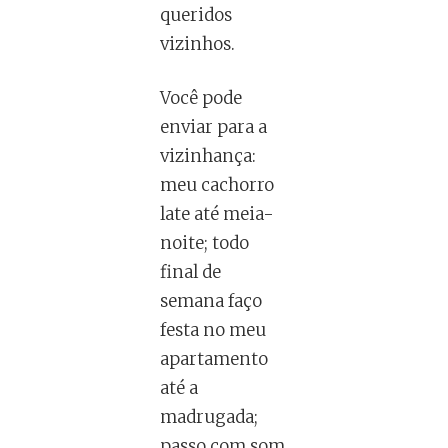
queridos
vizinhos.
Você pode
enviar para a
vizinhança:
meu cachorro
late até meia-
noite; todo
final de
semana faço
festa no meu
apartamento
até a
madrugada;
passo com som