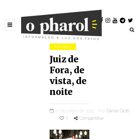
COLUNAS
Juiz de
Fora, de
vista, de
noite
13 de junho de 2025
Por
Daniel Giotti
7
Compartilhar