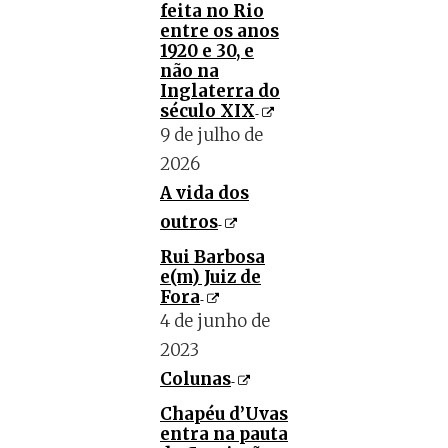
feita no Rio
entre os anos
1920 e 30, e
não na
Inglaterra do
século XIX
9 de julho de
2026
A vida dos
outros
Rui Barbosa
e(m) Juiz de
Fora
4 de junho de
2023
Colunas
Chapéu d’Uvas
entra na pauta