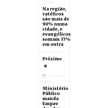
de 2025
Na região,
católicos
são mais de
90% numa
cidade, e
evangélicos
somam 37%
em outra
Próximo
12 de junho
de 2025
Ministério
Público
manda
Empav