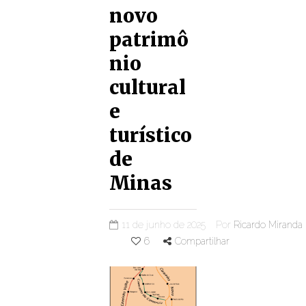
novo
patrimô
nio
cultural
e
turístico
de
Minas
11 de junho de 2025
Por
Ricardo Miranda
6
Compartilhar