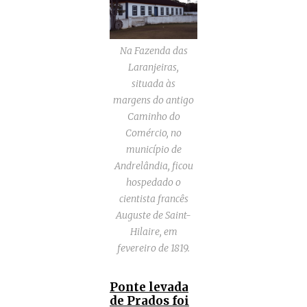
Na Fazenda das
Laranjeiras,
situada às
margens do antigo
Caminho do
Comércio, no
município de
Andrelândia, ficou
hospedado o
cientista francês
Auguste de Saint-
Hilaire, em
fevereiro de 1819.
Ponte levada
de Prados foi