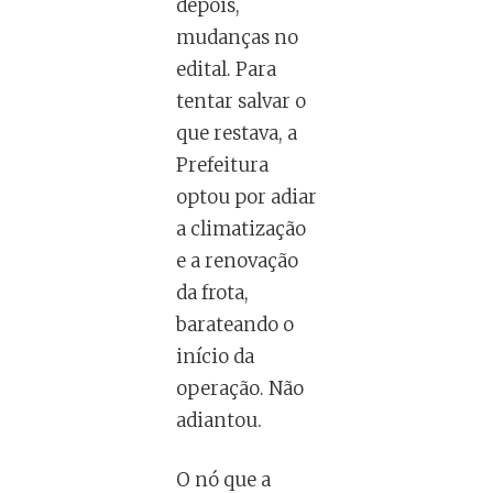
depois,
mudanças no
edital. Para
tentar salvar o
que restava, a
Prefeitura
optou por adiar
a climatização
e a renovação
da frota,
barateando o
início da
operação. Não
adiantou.
O nó que a