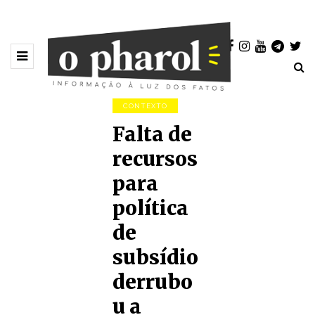
CONTEXTO
Falta de
recursos
para
política
de
subsídio
derrubo
u a