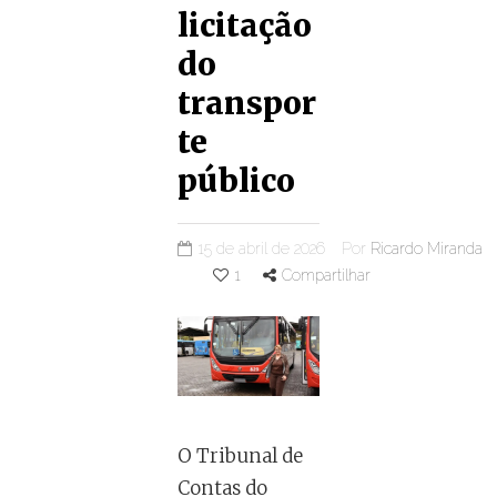
licitação
do
transpor
te
público
15 de abril de 2026
Por
Ricardo Miranda
1
Compartilhar
O Tribunal de
Contas do