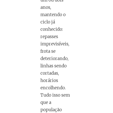
um ou dois
anos,
mantendo o
ciclo já
conhecido:
repasses
imprevisíveis,
frota se
deteriorando,
linhas sendo
cortadas,
horários
encolhendo.
Tudo isso sem
que a
população