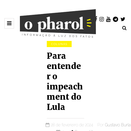
COLUNAS
Para
entende
r o
impeach
ment do
Lula
28 de fevereiro de 2024
Por
Gustavo Burla