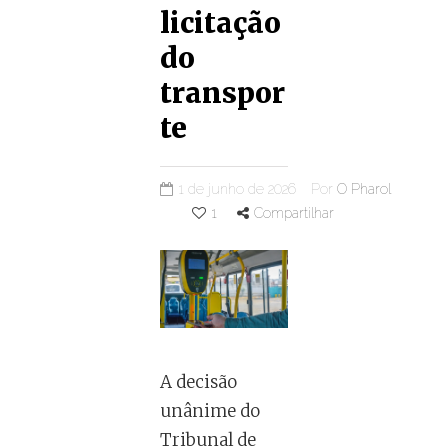
licitação
do
transpor
te
1 de junho de 2026
Por
O Pharol
1
Compartilhar
A decisão
unânime do
Tribunal de