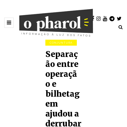
CONJUNTURA
Separaç
ão entre
operaçã
o e
bilhetag
em
ajudou a
derrubar