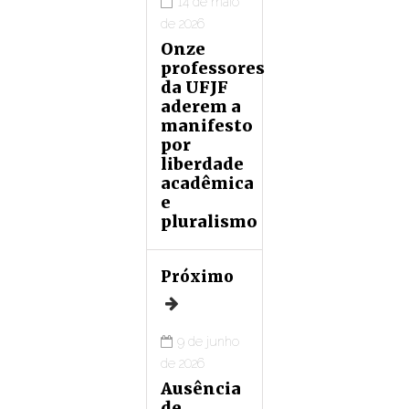
14 de maio
de 2026
Onze
professores
da UFJF
aderem a
manifesto
por
liberdade
acadêmica
e
pluralismo
Próximo
9 de junho
de 2026
Ausência
de