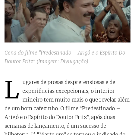
Cena do filme “Predestinado – Arigó e o Espírito Do
Doutor Fritz” (Imagem: Divulgação)
L
ugares de prosas despretensiosas e de
experiências excepcionais, o interior
mineiro tem muito mais o que revelar além
de um bom cafezinho. O filme “Predestinado –
Arigó e o Espírito do Doutor Fritz”, após duas
semanas de lançamento, é um sucesso de
bilheteria. Já “Marte um” se tornou o indicado do