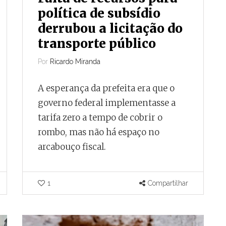
política de subsídio
3 de agosto de 2026
derrubou a licitação do
dez
A menos de um mês
transporte público
 Juiz de
do fim do contrato,
Por
Ricardo Miranda
Juiz de Fora vive
endedor
incerteza sobre
A esperança da prefeita era que o
futuro do transporte
governo federal implementasse a
coletivo
tarifa zero a tempo de cobrir o
rombo, mas não há espaço no
Por
Ricardo Miranda
ais registra
arcabouço fiscal.
para cada
Para TCE-MG, riscos de
 de Fora
prosseguir com a licitação
il
superam os prejuízos
1
Compartilhar
decorrentes de sua paralisação.
Compartilhar
0
0
Compartilhar