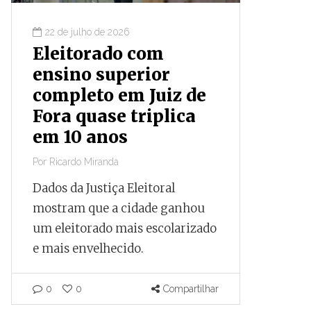
22 de julho de 2026
16 de ju
Eleitorado com
Prime
ensino superior
finan
completo em Juiz de
obras
Fora quase triplica
parou
em 10 anos
capac
Por
Ricardo Miranda
Por
Ricardo
Dados da Justiça Eleitoral
Documen
mostram que a cidade ganhou
que, apó
um eleitorado mais escolarizado
negocia
e mais envelhecido.
internac
parado a
capacida
0
0
Compartilhar
pelo Tes