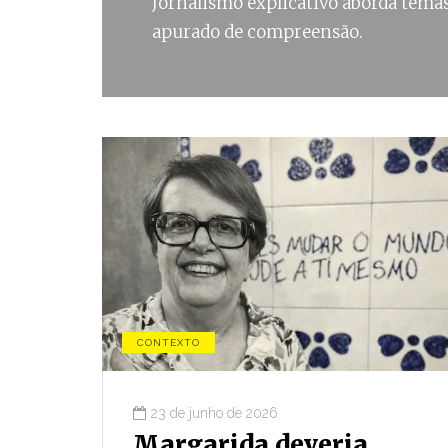
Jornalismo explicativo aborda temas
apurado de compreensão.
CONTEXTO
23 de junho de 2026
 DOS OUTROS
POLYTHEAMA
CONJUNTURA
Margarida deveria