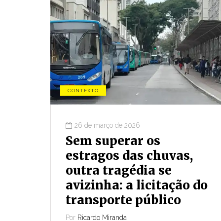
ro.
Compartilhar
CONTEXTO
26 de março de 2026
Sem superar os
estragos das chuvas,
outra tragédia se
avizinha: a licitação do
transporte público
Por
Ricardo Miranda