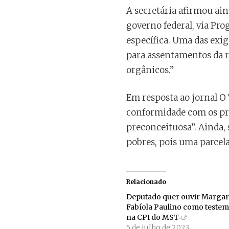
A secretária afirmou ai
governo federal, via Pr
específica. Uma das exig
para assentamentos da r
orgânicos.”
Em resposta ao jornal O 
conformidade com os proc
preconceituosa”. Ainda, 
pobres, pois uma parcel
Relacionado
Deputado quer ouvir Margar
Fabíola Paulino como teste
na CPI do MST
5 de julho de 2023