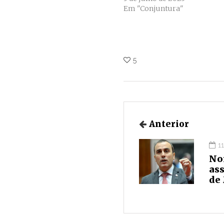
Em "Conjuntura"
5
Anterior
1
No
as
de