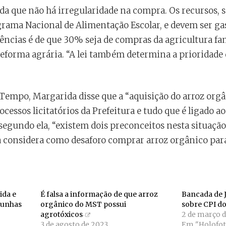
nda que não há irregularidade na compra. Os recursos, 
ograma Nacional de Alimentação Escolar, e devem ser ga
ências é de que 30% seja de compras da agricultura fa
eforma agrária. “A lei também determina a prioridade
Tempo, Margarida disse que a “aquisição do arroz orgân
essos licitatórios da Prefeitura e tudo que é ligado 
segundo ela, “existem dois preconceitos nesta situação
a considera como desaforo comprar arroz orgânico para
ida e
É falsa a informação de que arroz
Bancada de J
munhas
orgânico do MST possui
sobre CPI do
agrotóxicos
2 de março 
3 de agosto de 2023
Em "Holofot