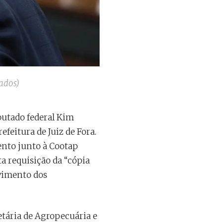
ados)
utado federal Kim
feitura de Juiz de Fora.
ento junto à Cootap
ta requisição da “cópia
vimento dos
tária de Agropecuária e