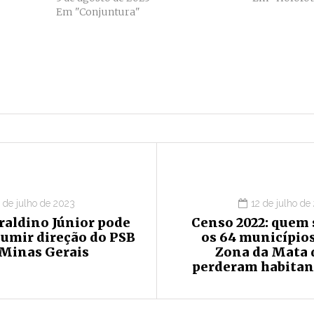
Em "Conjuntura"
1 de julho de 2023
12 de julho de
raldino Júnior pode
Censo 2022: quem 
sumir direção do PSB
os 64 municípios
 Minas Gerais
Zona da Mata 
perderam habitan