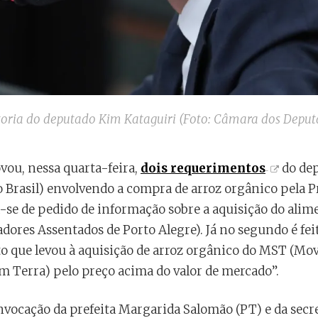
oria do deputado Kim Kataguiri (Foto: Câmara dos Deput
vou, nessa quarta-feira,
dois requerimentos
do dep
 Brasil) envolvendo a compra de arroz orgânico pela Pre
-se de pedido de informação sobre a aquisição do alim
dores Assentados de Porto Alegre). Já no segundo é fei
o que levou à aquisição de arroz orgânico do MST (Mo
m Terra) pelo preço acima do valor de mercado”.
vocação da prefeita Margarida Salomão (PT) e da secre