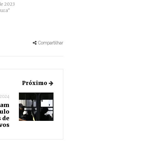
de 2023
ura"
Compartilhar
Próximo
 2024
cam
culo
s de
ivos