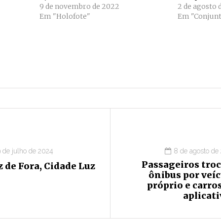
9 de novembro de 2022
2 de agosto 
Em "Holofote"
Em "Conjunt
9 de julho de 2024
8 de agosto de
Passageiros tro
z de Fora, Cidade Luz
ônibus por veí
próprio e carro
aplicat