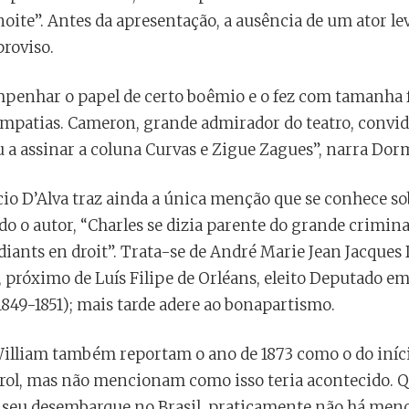
ite”. Antes da apresentação, a ausência de um ator levo
proviso.
mpenhar o papel de certo boêmio e o fez com tamanha f
impatias. Cameron, grande admirador do teatro, convi
a assinar a coluna Curvas e Zigue Zagues”, narra Dorm
io D’Alva traz ainda a única menção que se conhece so
 o autor, “Charles se dizia parente do grande crimina
iants en droit”. Trata-se de André Marie Jean Jacques 
s, próximo de Luís Filipe de Orléans, eleito Deputado em
1849-1851); mais tarde adere ao bonapartismo.
William também reportam o ano de 1873 como o do iníci
ol, mas não mencionam como isso teria acontecido. Q
 seu desembarque no Brasil, praticamente não há men