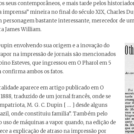
s seus contemporâneos, e mais tarde pelos historiado
imprensa” mineira no final do século XIX, Charles Dup
m personagem bastante interessante, merecedor de uma
ra James William.
Dupin envolvendo sua origem e a inovação do
apor na impressão de jornais são mencionados
lbino Esteves, que ingressou em O Pharol em 5
m confirma ambos os fatos.
alidade aparece em artigo publicado em O
 1888, traduzido de um jornal francês, onde se
atriota, M. G. C. Dupin [ … ] desde alguns
azil, onde constituiu familia”. Também pelo
r o uso de máquinas a vapor quando, na edição de
rece a explicação de atraso na impressão por