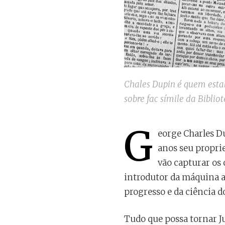
Chales Dupin é quem estab
sobre fac símile da Biblio
G
eorge Charles D
anos seu proprie
vão capturar os 
introdutor da máquina a
progresso e da ciência d
Tudo que possa tornar J