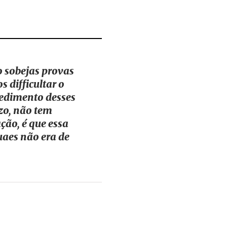
o sobejas provas
s difficultar o
cedimento desses
azo, não tem
ção, é que essa
uaes não era de