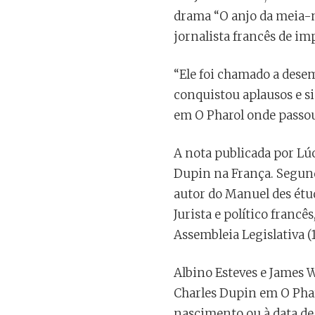
drama “O anjo da meia-no
jornalista francês de im
“Ele foi chamado a dese
conquistou aplausos e s
em O Pharol onde passou 
A nota publicada por Lúc
Dupin na França. Segundo
autor do Manuel des étud
Jurista e político francê
Assembleia Legislativa (
Albino Esteves e James 
Charles Dupin em O Phar
nascimento ou à data de