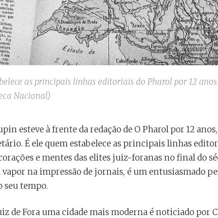
elece as principais linhas editoriais do Pharol por 12 ano
teca Nacional)
upin esteve à frente da redação de O Pharol por 12 ano
tário. É ele quem estabelece as principais linhas editor
corações e mentes das elites juiz-foranas no final do sé
 vapor na impressão de jornais, é um entusiasmado pe
o seu tempo.
uiz de Fora uma cidade mais moderna é noticiado por C