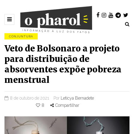
CONJUNTURA
Veto de Bolsonaro a projeto
para distribuição de
absorventes expõe pobreza
menstrual
8 de outubro de 2021
Por
Leticya Bernadete
8
Compartilhar