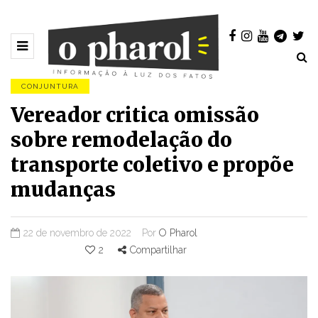
CONJUNTURA
Vereador critica omissão
sobre remodelação do
transporte coletivo e propõe
mudanças
22 de novembro de 2022
Por
O Pharol
2
Compartilhar