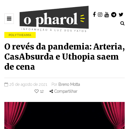
POLYTHEAMA
O revés da pandemia: Arteria,
CasAbsurda e Uthopia saem
de cena
26 de agosto de 2021
Por
Breno Motta
12
Compartilhar