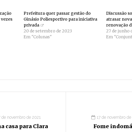
ização
Prefeitura quer passar gestão do
Discussão so
 vezes
Ginásio Poliesportivo para iniciativa
atrasar nova 
privada
renovação d
20 de setembro de 2023
27 de junho 
Em "Colunas"
Em "Conjunt
7 de novembro de 2021
17 de novembro de
a casa para Clara
Fome indomá