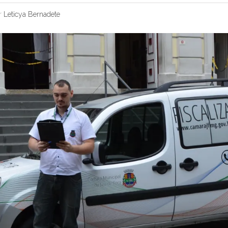
r
Leticya Bernadete