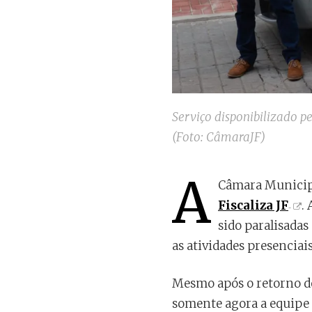
Serviço disponibilizado 
(Foto: CâmaraJF)
A
Câmara Municipal
Fiscaliza JF
.
sido paralisada
as atividades presenciai
Mesmo após o retorno do
somente agora a equipe d