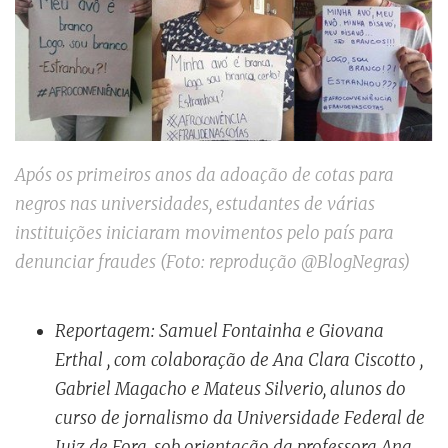
Após os primeiros anos da adoação de cotas para
negros nas universidades, estudantes de várias
instituições iniciaram movimentos pelo país para
denunciar fraudes (Foto: reprodução @BlogNegras)
Reportagem: Samuel Fontainha e Giovana
Erthal , com colaboração de Ana Clara Ciscotto ,
Gabriel Magacho e Mateus Silverio, alunos do
curso de jornalismo da Universidade Federal de
Juiz de Fora, sob orientação da professora Ana