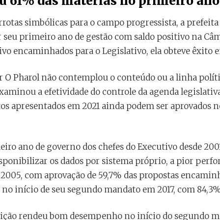
u 61% das matérias no primeiro ano
tas simbólicas para o campo progressista, a prefeit
 seu primeiro ano de gestão com saldo positivo na Câ
tivo encaminhados para o Legislativo, ela obteve êxito 
r O Pharol não contemplou o conteúdo ou a linha políti
aminou a efetividade do controle da agenda legislativa
tos apresentados em 2021 ainda podem ser aprovados n
iro ano de governo dos chefes do Executivo desde 200
ponibilizar os dados por sistema próprio, a pior perfo
 2005, com aprovação de 59,7% das propostas encaminh
, no início de seu segundo mandato em 2017, com 84,3%
eição rendeu bom desempenho no início do segundo 