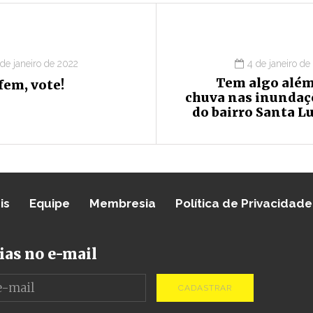
 de janeiro de 2022
4 de janeiro de
Tem algo além
fem, vote!
chuva nas inundaç
do bairro Santa L
is
Equipe
Membresia
Política de Privacidade
ias no e-mail
CADASTRAR