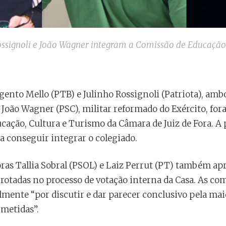
ossignoli e João Wagner integram a Comissão de Educação 
gento Mello (PTB) e Julinho Rossignoli (Patriota), amb
 e João Wagner (PSC), militar reformado do Exército, f
ação, Cultura e Turismo da Câmara de Juiz de Fora. A p
 a conseguir integrar o colegiado.
oras Tallia Sobral (PSOL) e Laiz Perrut (PT) também a
otadas no processo de votação interna da Casa. As c
mente “por discutir e dar parecer conclusivo pela ma
bmetidas”.