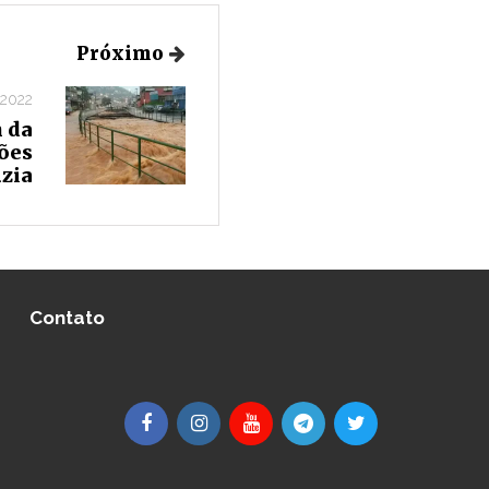
Próximo
 2022
 da
ões
uzia
Contato