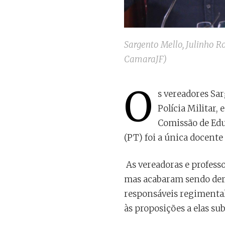
Sargento Mello, Julinho R
CamaraJF)
O
s vereadores Sar
Polícia Militar,
Comissão de Educ
(PT) foi a única docente
As vereadoras e profess
mas acabaram sendo derr
responsáveis regimental
às proposições a elas su