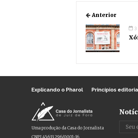
Anterior
3
Xó
Explicando o Pharol
Princípios editoria
Notíc
Uma produção da Casa do Jornalista
CNPJ 45.633.296/0001-16