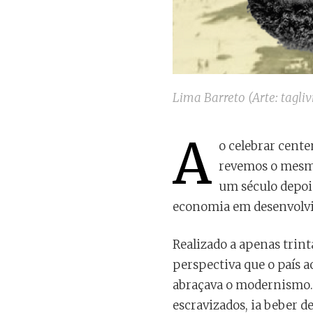
Lima Barreto (Arte: tagli
A
o celebrar cente
revemos o mesmo
um século depoi
economia em desenvolvi
Realizado a apenas trinta
perspectiva que o país a
abraçava o modernismo. 
escravizados, ia beber 