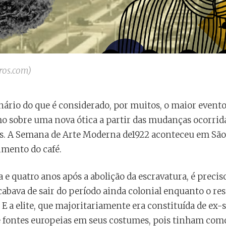
vros.com)
nário do que é considerado, por muitos, o maior evento 
 sobre uma nova ótica a partir das mudanças ocorrida
s. A Semana de Arte Moderna de1922 aconteceu em São 
mento do café.
 e quatro anos após a abolição da escravatura, é precis
cabava de sair do período ainda colonial enquanto o r
E a elite, que majoritariamente era constituída de ex-
de fontes europeias em seus costumes, pois tinham co