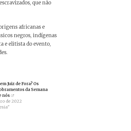
 escravizados, que não
origens africanas e
músicos negros, indígenas
 e elitista do evento,
des.
em Juiz de Fora? Os
dobramentos da Semana
e nós
iro de 2022
sia"