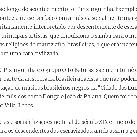
ao longe do acontecimento foi Pinxinguinha. Exemplo
acontecia nesse período com a música socialmente marg
oritariamente interpretado por descentemente de escr
principais artistas, que impulsiona o samba para o m
 religiões de matriz afro-brasileiras, o que era inaceit
com uma cara civilizada.
0, Pixinguinha e o grupo Oito Batutas, saem em turnê
r parte da aristocracia brasileira racista que não poder
tação de músicos brasileiros negros na “Cidade das L
e músicos como Donga e João da Baiana. Quem foi rece
r Villa-Lobos.
ias e sociabilizações no final do século XIX e início d
ara os descendentes dos escravizados, ainda assim a ge