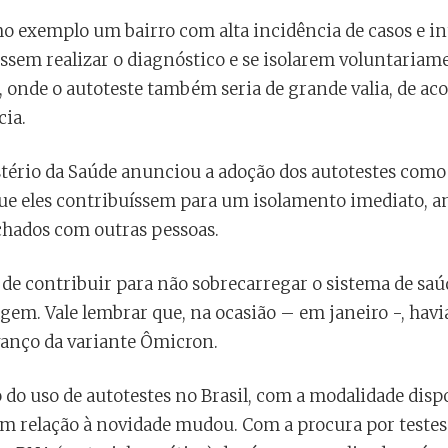
mo exemplo um bairro com alta incidência de casos e i
sem realizar o diagnóstico e se isolarem voluntariame
s, onde o autoteste também seria de grande valia, de a
cia.
istério da Saúde anunciou a adoção dos autotestes como
que eles contribuíssem para um isolamento imediato, an
chados com outras pessoas.
e contribuir para não sobrecarregar o sistema de saúd
gem. Vale lembrar que, na ocasião – em janeiro -, havi
avanço da variante Ômicron.
do uso de autotestes no Brasil, com a modalidade disp
em relação à novidade mudou. Com a procura por testes