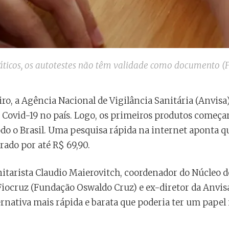
áticos, os autotestes não têm validade como documento (F
eiro, a Agência Nacional de Vigilância Sanitária (Anvisa
e Covid-19 no país. Logo, os primeiros produtos começa
do o Brasil. Uma pesquisa rápida na internet aponta q
ado por até R$ 69,90.
nitarista Claudio Maierovitch, coordenador do Núcleo 
iocruz (Fundação Oswaldo Cruz) e ex-diretor da Anvisa
rnativa mais rápida e barata que poderia ter um papel