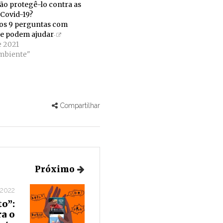
rão protegê-lo contra as
 Covid-19?
s 9 perguntas com
ue podem ajudar
e 2021
mbiente"
Compartilhar
Próximo
 2022
to”:
ra o