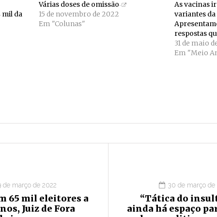
Várias doses de omissão
As vacinas i
 mil da
15 de novembro de 2022
variantes da
Em "Colunas"
Apresentamo
respostas q
31 de maio d
Em "Meio A
9 de março de 2022
30 de março de
 65 mil eleitores a
“Tática do insul
os, Juiz de Fora
ainda há espaço pa