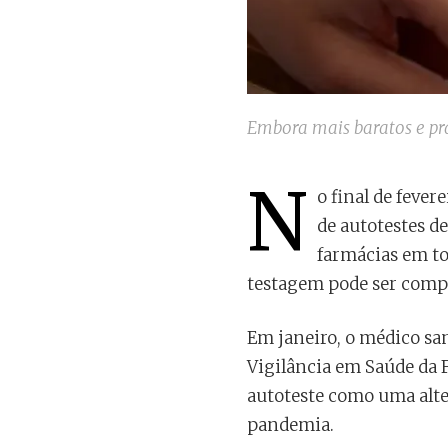
Embora mais baratos e pr
N
o final de fever
de autotestes d
farmácias em to
testagem pode ser compr
Em janeiro, o médico sa
Vigilância em Saúde da F
autoteste como uma alte
pandemia.