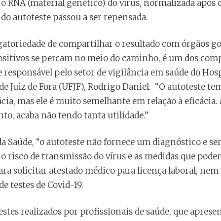
 o RNA (material genético) do vírus, normalizada após o
do autoteste passou a ser repensada.
igatoriedade de compartilhar o resultado com órgãos g
ositivos se percam no meio do caminho, é um dos com
 e responsável pelo setor de vigilância em saúde do Hos
 de Juiz de Fora (UFJF), Rodrigo Daniel. “O autoteste 
cia, mas ele é muito semelhante em relação à eficácia
o, acaba não tendo tanta utilidade.”
a Saúde, “o autoteste não fornece um diagnóstico e s
 o risco de transmissão do vírus e as medidas que podem
ara solicitar atestado médico para licença laboral, nem
e testes de Covid-19.
stes realizados por profissionais de saúde, que aprese