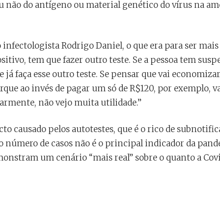
u não do antígeno ou material genético do vírus na amo
 infectologista Rodrigo Daniel, o que era para ser mai
sitivo, tem que fazer outro teste. Se a pessoa tem susp
que já faça esse outro teste. Se pensar que vai economiza
orque ao invés de pagar um só de R$120, por exemplo, v
larmente, não vejo muita utilidade.”
to causado pelos autotestes, que é o rico de subnotifica
, o número de casos não é o principal indicador da pand
monstram um cenário “mais real” sobre o quanto a Covi