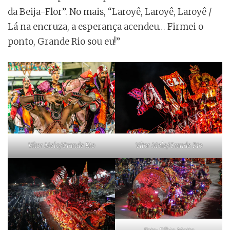
da Beija-Flor”. No mais, “Laroyê, Laroyê, Laroyê /
Lá na encruza, a esperança acendeu… Firmei o
ponto, Grande Rio sou eu!”
Vítor Melo/Grande Rio
Vítor Melo/Grande Rio