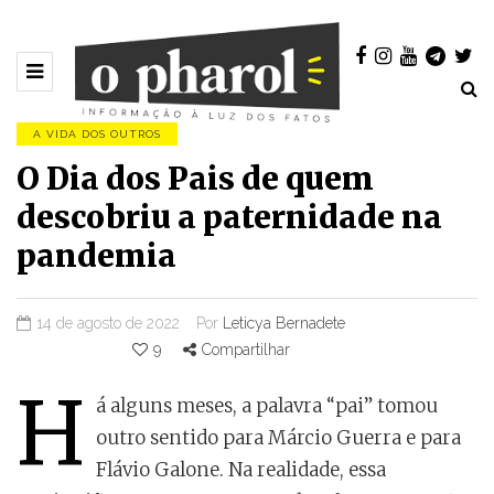
A VIDA DOS OUTROS
O Dia dos Pais de quem
descobriu a paternidade na
pandemia
14 de agosto de 2022
Por
Leticya Bernadete
9
Compartilhar
H
á alguns meses, a palavra “pai” tomou
outro sentido para Márcio Guerra e para
Flávio Galone. Na realidade, essa