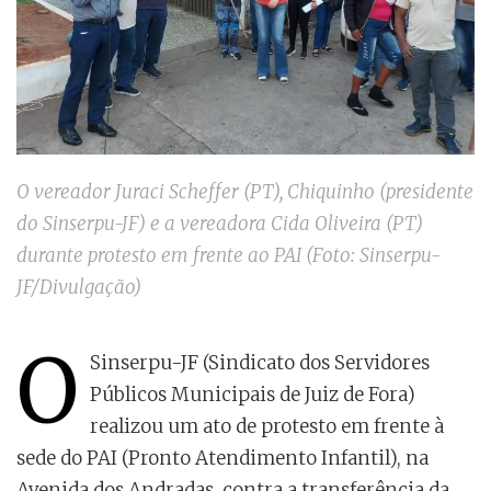
O vereador Juraci Scheffer (PT), Chiquinho (presidente
do Sinserpu-JF) e a vereadora Cida Oliveira (PT)
durante protesto em frente ao PAI (Foto: Sinserpu-
JF/Divulgação)
O
Sinserpu-JF (Sindicato dos Servidores
Públicos Municipais de Juiz de Fora)
realizou um ato de protesto em frente à
sede do PAI (Pronto Atendimento Infantil), na
Avenida dos Andradas, contra a transferência da