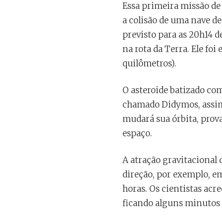
Essa primeira missão de 
a colisão de uma nave d
previsto para as 20h14 d
na rota da Terra. Ele fo
quilômetros).
O asteroide batizado co
chamado Didymos, assim 
mudará sua órbita, prov
espaço.
A atração gravitacional
direção, por exemplo, em
horas. Os cientistas ac
ficando alguns minutos 