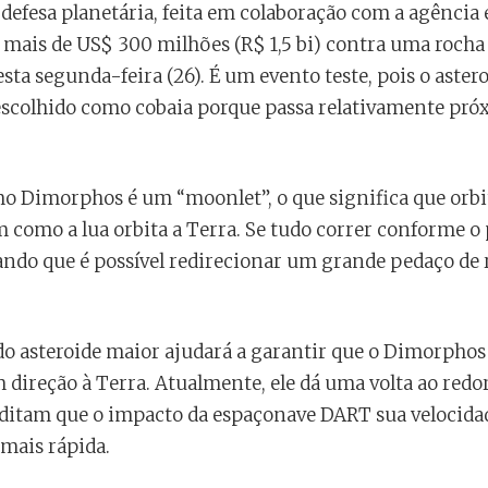
defesa planetária, feita em colaboração com a agência 
e mais de US$ 300 milhões (R$ 1,5 bi) contra uma roch
esta segunda-feira (26). É um evento teste, pois o aste
i escolhido como cobaia porque passa relativamente próx
mo Dimorphos é um “moonlet”, o que significa que orb
como a lua orbita a Terra. Se tudo correr conforme o p
ando que é possível redirecionar um grande pedaço de
 do asteroide maior ajudará a garantir que o Dimorph
 direção à Terra. Atualmente, ele dá uma volta ao redor
reditam que o impacto da espaçonave DART sua velocid
mais rápida.