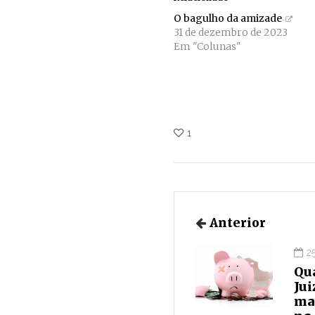
O bagulho da amizade
31 de dezembro de 2023
Em "Colunas"
1
Anterior
2
Qu
Jui
ma