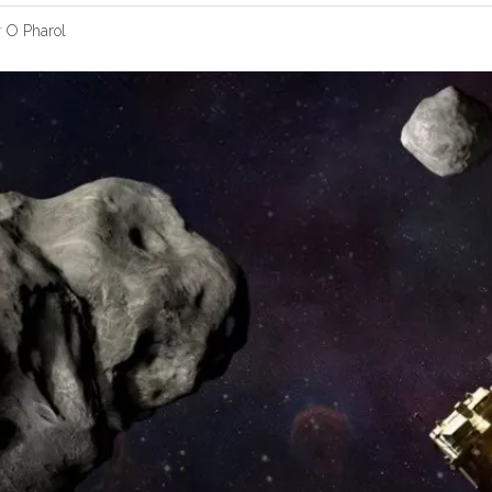
r
O Pharol