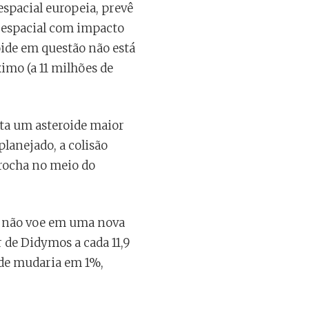
espacial europeia, prevê
a espacial com impacto
roide em questão não está
imo (a 11 milhões de
ita um asteroide maior
lanejado, a colisão
 rocha no meio do
os não voe em uma nova
 de Didymos a cada 11,9
ade mudaria em 1%,