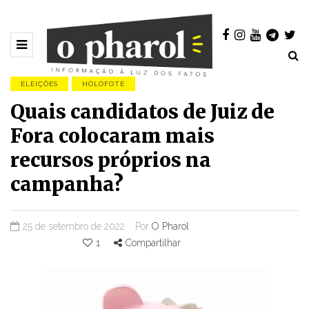
ELEIÇÕES
HOLOFOTE
Quais candidatos de Juiz de
Fora colocaram mais
recursos próprios na
campanha?
25 de setembro de 2022
Por
O Pharol
1
Compartilhar