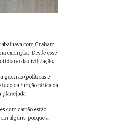
 trabalhava com Graham
ema exemplar. Desde esse
tidiano da civilização.
u guerras (políticas e
studo da função fática da
m planejada.
nes com cartão estão
izem alguns, porque a