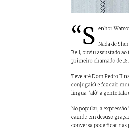
“S
enhor Watson
Nada de Sher
Bell, ouviu assustado ao
primeiro chamado de 1875
Teve até Dom Pedro II na
conjugais) e fez cair mu
língua: ‘alô’ a gente fa
No popular, a expressão 
caindo em desuso graças 
conversa pode ficar nas p