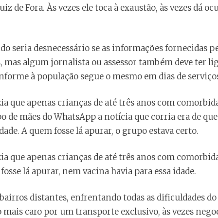
uiz de Fora. Às vezes ele toca à exaustão, às vezes dá o
o seria desnecessário se as informações fornecidas pel
s, mas algum jornalista ou assessor também deve ter 
 informe à população segue o mesmo em dias de serviços
ia que apenas crianças de até três anos com comorbid
po de mães do WhatsApp a notícia que corria era de qu
dade. A quem fosse lá apurar, o grupo estava certo.
ia que apenas crianças de até três anos com comorbid
fosse lá apurar, nem vacina havia para essa idade.
bairros distantes, enfrentando todas as dificuldades d
mais caro por um transporte exclusivo, às vezes neg