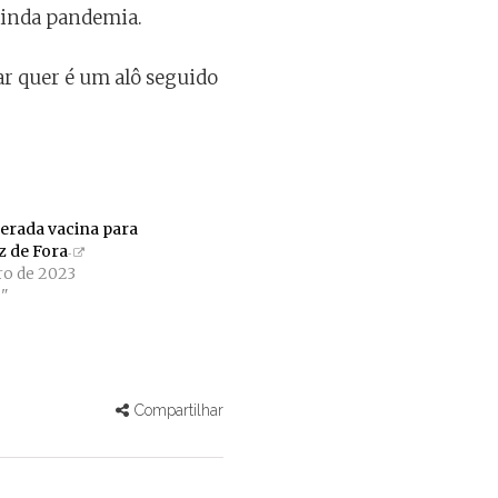
ainda pandemia.
ar quer é um alô seguido
berada vacina para
z de Fora
iro de 2023
"
Compartilhar