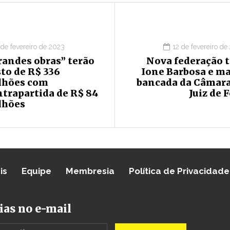
 de fevereiro de 2023
12 de fevereiro de
randes obras” terão
Nova federação t
to de R$ 336
Ione Barbosa e ma
lhões com
bancada da Câmara
ntrapartida de R$ 84
Juiz de 
lhões
is
Equipe
Membresia
Política de Privacidade
ias no e-mail