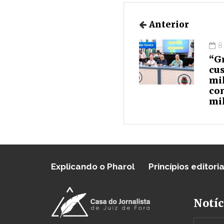
Anterior
8
“G
cus
mi
co
mi
Explicando o Pharol
Princípios editoria
Notíc