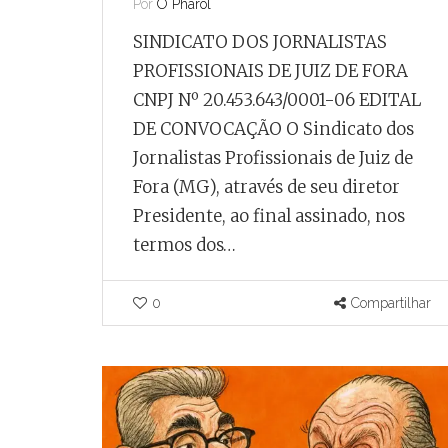
Por
O Pharol
te levada de
Um em cada 
SINDICATO DOS JORNALISTAS
dos foi feita no
moradores de
PROFISSIONAIS DE JUIZ DE FORA
 entre os anos
Fora é
CNPJ Nº 20.453.643/0001-06 EDITAL
0 e 30, e não na
microempre
DE CONVOCAÇÃO O Sindicato dos
laterra do século
individual
Jornalistas Profissionais de Juiz de
X
Por
O Pharol
Fora (MG), através de seu diretor
ardo Miranda
Enquanto Minas Ger
Presidente, ao final assinado, nos
média de 86,6 MEIs 
historiador Welber Luiz dos
termos dos…
mil habitantes, Juiz
s, a hipótese mais provável
alcança 104,78 por m
 a estrutura tenha sido
0
Compartilhar
habitantes.
cada pela Companhia
no de Medeiros, no
ho de Dentro, no Rio de
0
0
ro.