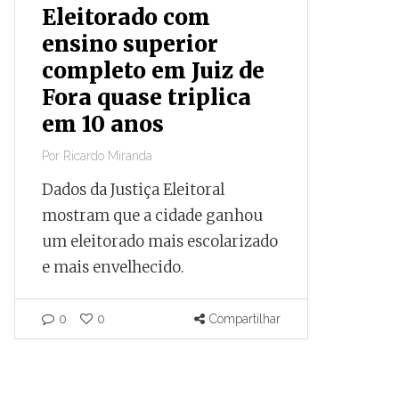
Eleitorado com
Prime
ensino superior
finan
completo em Juiz de
obras
Fora quase triplica
parou
em 10 anos
capac
Por
Ricardo Miranda
Por
Ricardo
Dados da Justiça Eleitoral
Documen
mostram que a cidade ganhou
que, apó
um eleitorado mais escolarizado
negocia
e mais envelhecido.
internac
parado a
capacida
0
0
Compartilhar
pelo Tes
0