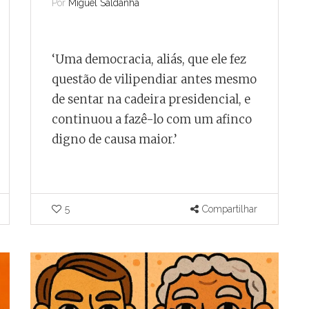
Por
Miguel Saldanha
dez
A menos de um mês
 Juiz de
do fim do contrato,
Juiz de Fora vive
‘Uma democracia, aliás, que ele fez
endedor
incerteza sobre
questão de vilipendiar antes mesmo
futuro do transporte
de sentar na cadeira presidencial, e
coletivo
continuou a fazê-lo com um afinco
digno de causa maior.’
Por
Ricardo Miranda
ais registra
para cada
Para TCE-MG, riscos de
 de Fora
prosseguir com a licitação
il
superam os prejuízos
5
Compartilhar
decorrentes de sua paralisação.
Compartilhar
0
0
Compartilhar