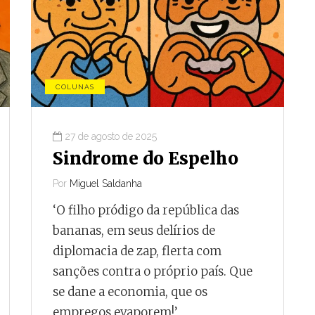
COLUNAS
27 de agosto de 2025
Sindrome do Espelho
Por
Miguel Saldanha
‘O filho pródigo da república das
bananas, em seus delírios de
diplomacia de zap, flerta com
sanções contra o próprio país. Que
se dane a economia, que os
empregos evaporem!’