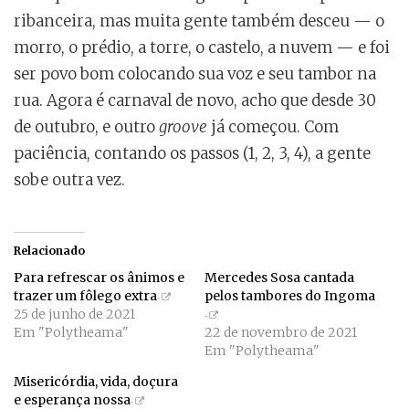
ribanceira, mas muita gente também desceu — o
morro, o prédio, a torre, o castelo, a nuvem — e foi
ser povo bom colocando sua voz e seu tambor na
rua. Agora é carnaval de novo, acho que desde 30
de outubro, e outro
groove
já começou. Com
paciência, contando os passos (1, 2, 3, 4), a gente
sobe outra vez.
Relacionado
Para refrescar os ânimos e
Mercedes Sosa cantada
trazer um fôlego extra
pelos tambores do Ingoma
25 de junho de 2021
Em "Polytheama"
22 de novembro de 2021
Em "Polytheama"
Misericórdia, vida, doçura
e esperança nossa