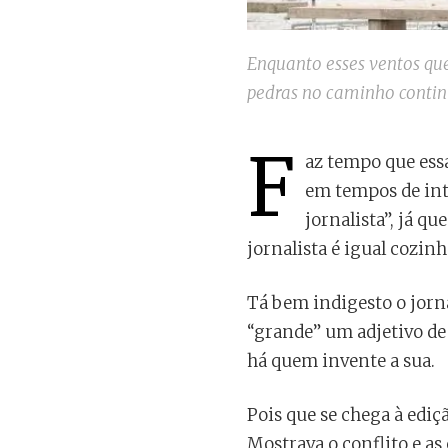
Enquanto esses ventos que
pedras no caminho contin
F
az tempo que essa
em tempos de inte
jornalista”, já 
jornalista é igual cozinh
Tá bem indigesto o jorn
“grande” um adjetivo de 
há quem invente a sua.
Pois que se chega à ediç
Mostrava o conflito e as