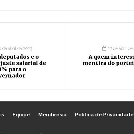
0 de abril de 2023
27 de abril de
deputados e o
A quem interess
juste salarial de
mentira do portei
0% para o
vernador
is
Equipe
Membresia
Política de Privacidade