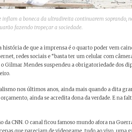
 inflam a boneca da ultradireita continuarem soprando, no
uarão fazendo tropeçar a sociedade.
 história de que a imprensa é o quarto poder vem cain
rnet, redes sociais e “basta ter um celular com câmera
que o Gilmar Mendes suspendeu a obrigatoriedade dos d
eiro.
alismo nos últimos anos, ainda mais quando a dita gra
orçamento, ainda se acredita dona da verdade. E na falt
ão da CNN. O canal ficou famoso mundo afora na Guerra
 cenas que pareciam de videogame, tudo ao vivo, uma gu