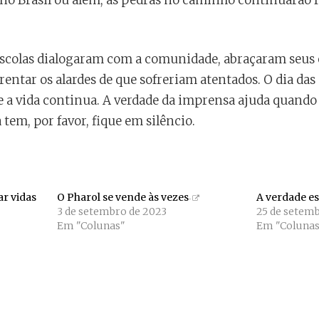
o Brasil ou além, as pedras no caminho continuarão f
colas dialogaram com a comunidade, abraçaram seus e
entar os alardes de que sofreriam atentados. O dia das
e a vida continua. A verdade da imprensa ajuda quando 
em, por favor, fique em silêncio.
ar vidas
O Pharol se vende às vezes
A verdade es
3 de setembro de 2023
25 de setemb
Em "Colunas"
Em "Colunas