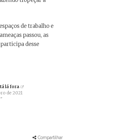
azendo tropeçar a
spaços de trabalho e
 ameaças passou, as
participa desse
tá lá fora
ro de 2021
"
Compartilhar