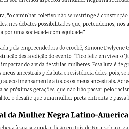
es sob diversos aspectos da mulher negra na sociedade 
, “o caminhar coletivo não se restringe à construção 
des, nos debates possibilitados que, pretendemos, nos
ca por uma sociedade com equidade”.
lhada pela empreendedora do crochê, Simone Dwlyene G
trução desta edição do evento. “Fico feliz em viver o ‘Ju
mpactando a vida de várias mulheres. Essa luta é de g
eus ancestrais pela luta e resistência deles, pois, se 
 agradeço imensamente a todos os meus ancestrais. Acr
 as próximas gerações, que não irão passar pelo racism
l for o desafio que uma mulher preta enfrenta e passa 
nal da Mulher Negra Latino-America
e chega à sua segunda edição em Juiz de Fora, sob a or