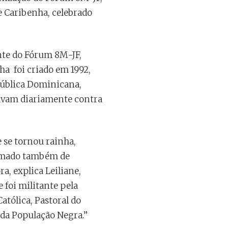
 Caribenha, celebrado
nte do Fórum 8M-JF,
a foi criado em 1992,
pública Dominicana,
ravam diariamente contra
 se tornou rainha,
chamado também de
a, explica Leiliane,
 foi militante pela
atólica, Pastoral do
da População Negra.”