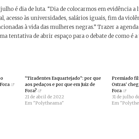
e julho é dia de luta. “Dia de colocarmos em evidência a
l, acesso às universidades, salários iguais, fim da viol
acionadas à vida das mulheres negras.” Trazer a agenda 
 uma tentativa de abrir espaço para o debate de como é 
 o
“Tiradentes Esquartejado”: por que
Premiado fil
 Fora
aos pedaços e por que em Juiz de
Ostras’ cheg
Fora?
Fora
21 de abril de 2022
31 de julho d
Em "Polytheama"
Em "Polyth