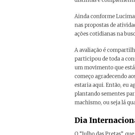
distintas e complementar
Ainda conforme Lucimara
nas propostas de ativida
ações cotidianas na bus
A avaliação é comparti
participou de toda a cons
um movimento que está i
começo agradecendo aos m
estaria aqui. Então, eu
plantando sementes para
machismo, ou seja lá qua
Dia Internacio
O “Julho das Pretas”, qu