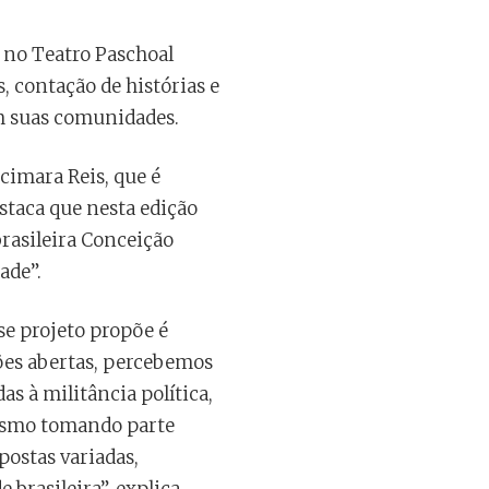
, no Teatro Paschoal
, contação de histórias e
m suas comunidades.
imara Reis, que é
estaca que nesta edição
brasileira Conceição
ade”.
se projeto propõe é
iões abertas, percebemos
s à militância política,
mesmo tomando parte
postas variadas,