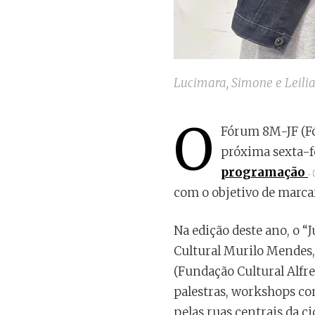
Lucimara, Simone e Leilia
O
Fórum 8M-JF (Fór
próxima sexta-fe
programação
com o objetivo de marca
Na edição deste ano, o “
Cultural Murilo Mendes, 
(Fundação Cultural Alfre
palestras, workshops c
pelas ruas centrais da ci