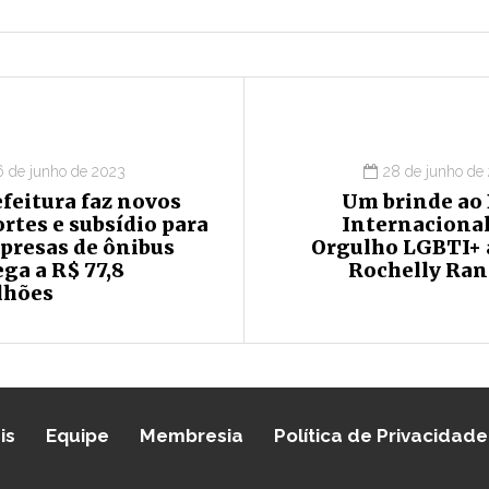
6 de junho de 2023
28 de junho de
feitura faz novos
Um brinde ao 
rtes e subsídio para
Internacional
presas de ônibus
Orgulho LGBTI+ a
ga a R$ 77,8
Rochelly Ran
lhões
is
Equipe
Membresia
Política de Privacidade