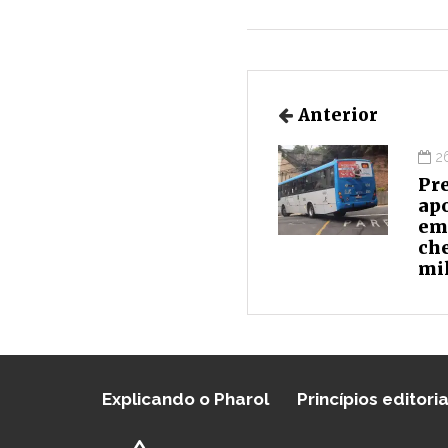
Anterior
2
Pre
apo
em
che
mi
Explicando o Pharol
Princípios editoria