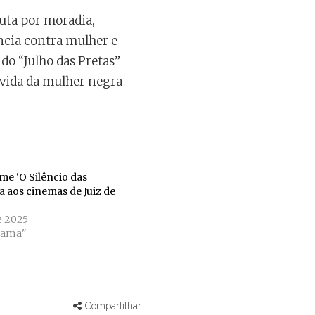
 luta por moradia,
ência contra mulher e
do “Julho das Pretas”
a vida da mulher negra
me ‘O Silêncio das
a aos cinemas de Juiz de
e 2025
eama"
Compartilhar