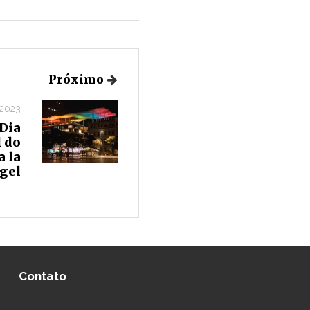
Próximo
 2023
Dia
 do
 la
gel
Contato