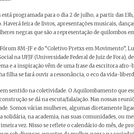
 está programada para o dia 2 de julho, a partir das 13h
 Haverá feira de livros, apresentações musicais, danças
res negras que são a representação de quilombos e
Fórum 8M-JF e do “Coletivo Pretxs em Movimento”, Luc
cial na UFJF (Universidade Federal de Juiz de Fora), d
 lema e a inspiração vêm de uma frase da escritora afro-
a filha se fará ouvir a ressonância, o eco da vida-liberd
 tem sentido na coletividade. O Aquilombamento que es
construção se dá na escuta/fala/ação. Nas nossas reun
dade. Somos várias mulheres, algumas diretamente ligada
a solidária, na academia, nas suas comunidades, ou 
imeira vez. Nisso se reflete o calendário do mês, de pro