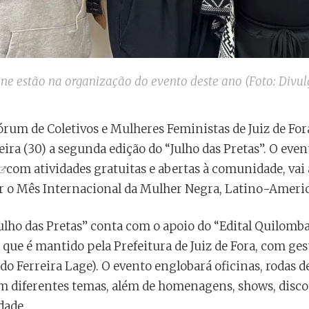
ne estão na organização do evento deste ano (Foto: Divu
um de Coletivos e Mulheres Feministas de Juiz de Fora)
ira (30) a segunda edição do “Julho das Pretas”. O eve
com atividades gratuitas e abertas à comunidade, vai a
r o Mês Internacional da Mulher Negra, Latino-Ameri
Julho das Pretas” conta com o apoio do “Edital Quilom
que é mantido pela Prefeitura de Juiz de Fora, com ges
do Ferreira Lage). O evento englobará oficinas, rodas de
om diferentes temas, além de homenagens, shows, dis
dade.