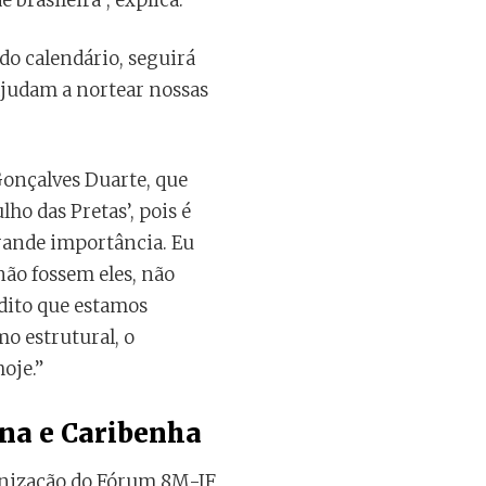
brasileira”, explica.
do calendário, seguirá
 ajudam a nortear nossas
onçalves Duarte, que
lho das Pretas’, pois é
rande importância. Eu
não fossem eles, não
edito que estamos
o estrutural, o
hoje.”
na e Caribenha
ganização do Fórum 8M-JF,