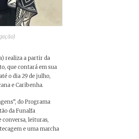
lgação)
 realiza a partir da
nto, que contará em sua
té o dia 29 de julho,
cana e Caribenha.
bagens”, do Programa
tão da Funalfa
 conversa, leituras,
cotecagem e uma marcha