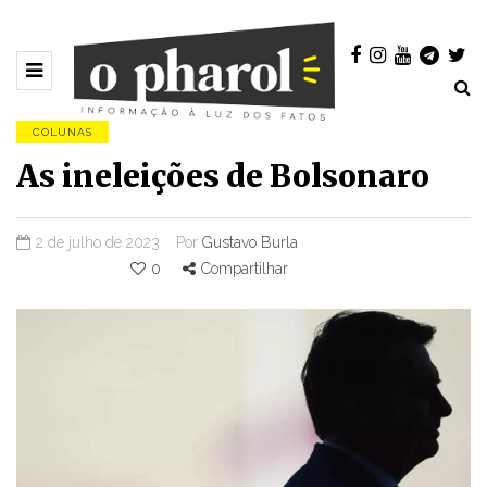
COLUNAS
As ineleições de Bolsonaro
2 de julho de 2023
Por
Gustavo Burla
0
Compartilhar