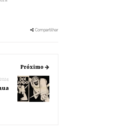
ura"
Compartilhar
Próximo
 2024
inua