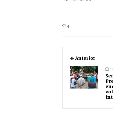
Em "Conjuntura"
4
Anterior
1
Se
Pre
en
vol
in