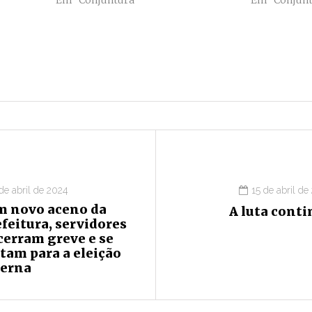
Em "Conjuntura"
Em "Conjunt
 de abril de 2024
15 de abril de
m novo aceno da
A luta cont
feitura, servidores
cerram greve e se
tam para a eleição
terna