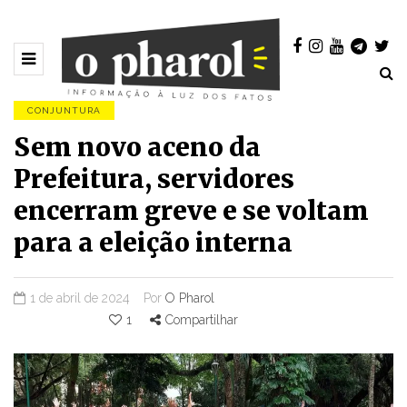
CONJUNTURA
Sem novo aceno da
Prefeitura, servidores
encerram greve e se voltam
para a eleição interna
1 de abril de 2024
Por
O Pharol
1
Compartilhar