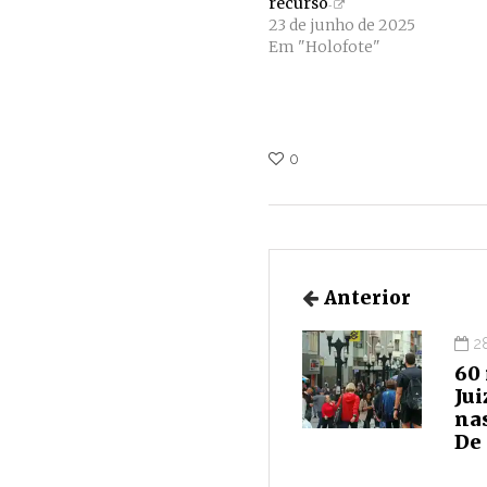
recurso
23 de junho de 2025
Em "Holofote"
0
Anterior
2
60
Jui
na
De