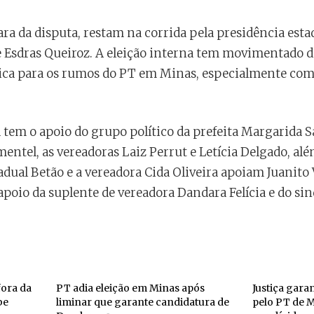
ra da disputa, restam na corrida pela presidência est
e Esdras Queiroz. A eleição interna tem movimentado di
gica para os rumos do PT em Minas, especialmente com 
 tem o apoio do grupo político da prefeita Margarida S
entel, as vereadoras Laiz Perrut e Letícia Delgado, alé
adual Betão e a vereadora Cida Oliveira apoiam Juanito 
poio da suplente de vereadora Dandara Felícia e do sin
ora da
PT adia eleição em Minas após
Justiça gara
be
liminar que garante candidatura de
pelo PT de 