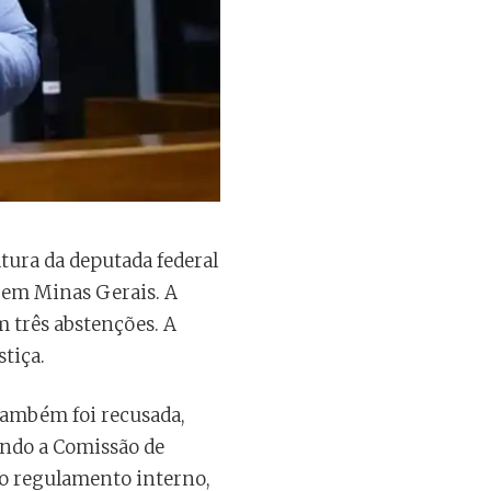
atura da deputada federal
o em Minas Gerais. A
m três abstenções. A
stiça.
também foi recusada,
gundo a Comissão de
elo regulamento interno,