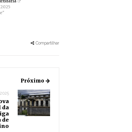
artidária
e 2025
e"
Compartilhar
Próximo
 2025
ova
 da
iga
 de
ino