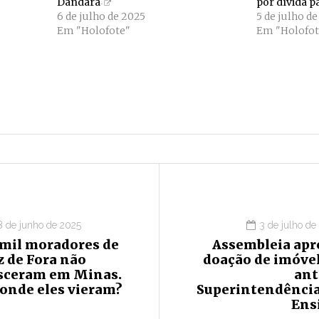
Dandara
por dívida p
6 de julho de 2025
5 de julho d
Em "Holofote"
Em "Holofot
8 de junho de 2025
3 de julho de
 mil moradores de
Assembleia apr
z de Fora não
doação de imóvel
sceram em Minas.
ant
 onde eles vieram?
Superintendência
Ens