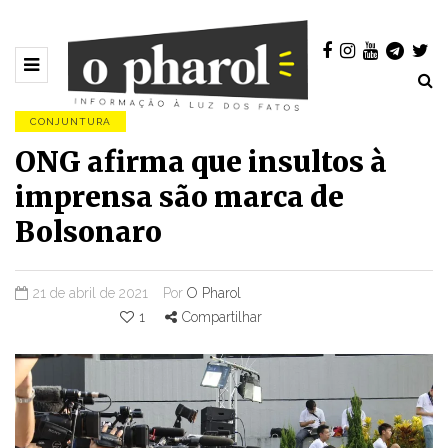
CONJUNTURA
ONG afirma que insultos à
imprensa são marca de
Bolsonaro
21 de abril de 2021
Por
O Pharol
1
Compartilhar