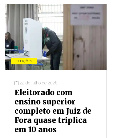
ELEIÇÕES
CONJUNTU
22 de julho de 2026
16 de ju
Eleitorado com
Prime
ensino superior
finan
completo em Juiz de
obras
Fora quase triplica
parou
em 10 anos
capac