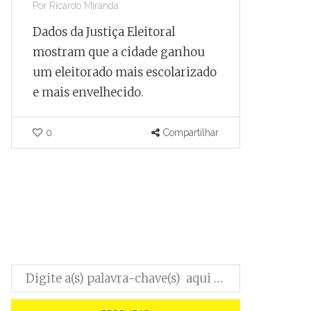
Por
Ricardo Miranda
Por
Ricardo
Dados da Justiça Eleitoral
Documen
mostram que a cidade ganhou
que, apó
um eleitorado mais escolarizado
negocia
e mais envelhecido.
internac
parado a
capacida
0
Compartilhar
pelo Tes
0