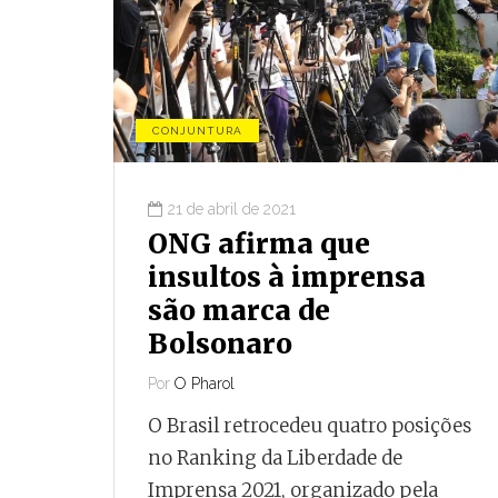
CONJUNTURA
21 de abril de 2021
 DOS OUTROS
POLYTHEAMA
CONJUNTURA
ONG afirma que
insultos à imprensa
 julho de 2026
3 de agosto de 2026
são marca de
te levada de
Um em cada 
Bolsonaro
dos foi feita no
moradores de
Por
O Pharol
 entre os anos
Fora é
O Brasil retrocedeu quatro posições
0 e 30, e não na
microempre
no Ranking da Liberdade de
laterra do século
individual
Imprensa 2021, organizado pela