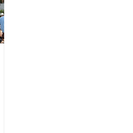
CONJUNTURA
3 de agosto de 2026
dez
A menos de um mês
 Juiz de
do fim do contrato,
Juiz de Fora vive
endedor
incerteza sobre
futuro do transporte