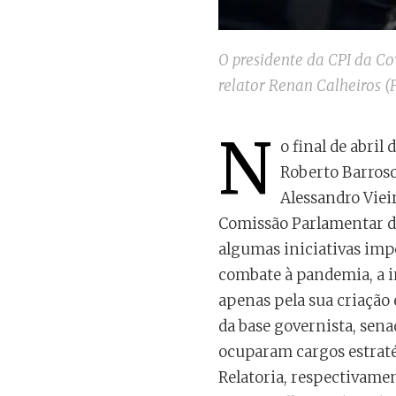
O presidente da CPI da Co
relator Renan Calheiros (
N
o final de abril
Roberto Barros
Alessandro Vieir
Comissão Parlamentar de
algumas iniciativas impo
combate à pandemia, a in
apenas pela sua criação 
da base governista, sen
ocuparam cargos estraté
Relatoria, respectivame