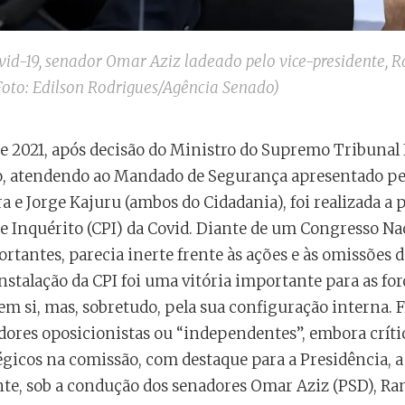
vid-19, senador Omar Aziz ladeado pelo vice-presidente, R
Foto: Edilson Rodrigues/Agência Senado)
 de 2021, após decisão do Ministro do Supremo Tribunal 
o, atendendo ao Mandado de Segurança apresentado pe
a e Jorge Kajuru (ambos do Cidadania), foi realizada a 
 Inquérito (CPI) da Covid. Diante de um Congresso Nac
rtantes, parecia inerte frente às ações e às omissões 
stalação da CPI foi uma vitória importante para as for
em si, mas, sobretudo, pela sua configuração interna. 
adores oposicionistas ou “independentes”, embora críti
gicos na comissão, com destaque para a Presidência, a
nte, sob a condução dos senadores Omar Aziz (PSD), Ran