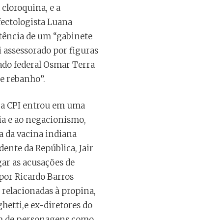
cloroquina, e a
fectologista Luana
tência de um “gabinete
i assessorado por figuras
ado federal Osmar Terra
e rebanho”.
 a CPI entrou em uma
ia e ao negacionismo,
a da vacina indiana
dente da República, Jair
gar as acusações de
por Ricardo Barros
 relacionadas à propina,
hetti,e ex-diretores do
lém de personagens como