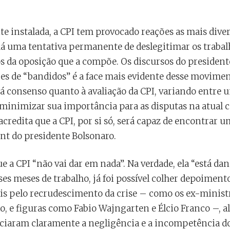
te instalada, a CPI tem provocado reações as mais diver
há uma tentativa permanente de deslegitimar os trabalh
s da oposição que a compõe. Os discursos do presidente
s de “bandidos” é a face mais evidente desse moviment
 consenso quanto à avaliação da CPI, variando entre
 minimizar sua importância para as disputas na atual 
credita que a CPI, por si só, será capaz de encontrar
t do presidente Bolsonaro.
 a CPI “não vai dar em nada”. Na verdade, ela “está d
ses meses de trabalho, já foi possível colher depoimen
s pelo recrudescimento da crise – como os ex-minist
o, e figuras como Fabio Wajngarten e Élcio Franco –, a
iaram claramente a negligência e a incompetência do