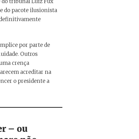
e do tribunal Luiz Fux
e do pacote ilusionista
 definitivamente
úmplice por parte de
nuidade. Outros
á uma crença
parecem acreditar na
ncer o presidente a
r – ou