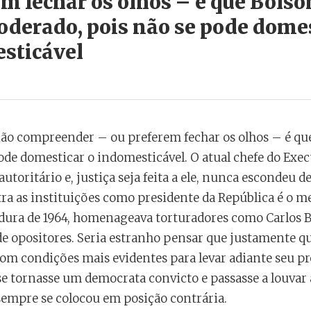
em fechar os olhos – é que Bols
oderado, pois não se pode domes
sticável
ão compreender – ou preferem fechar os olhos – é que
ode domesticar o indomesticável. O atual chefe do Exec
utoritário e, justiça seja feita a ele, nunca escondeu 
tra as instituições como presidente da República é o
adura de 1964, homenageava torturadores como Carlos B
de opositores. Seria estranho pensar que justamente 
com condições mais evidentes para levar adiante seu pr
e tornasse um democrata convicto e passasse a louvar 
sempre se colocou em posição contrária.