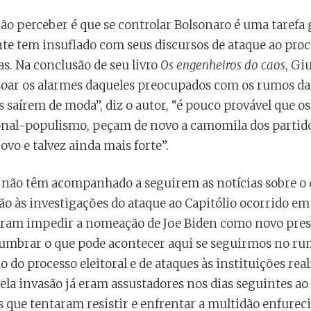
o perceber é que se controlar Bolsonaro é uma tarefa g
nte tem insuflado com seus discursos de ataque ao proce
s. Na conclusão de seu livro
Os engenheiros do caos
, Gi
 soar os alarmes daqueles preocupados com os rumos da
s saírem de moda”, diz o autor, “é pouco provável que o
ional-populismo, peçam de novo a camomila dos partido
vo e talvez ainda mais forte”.
e não têm acompanhado a seguirem as notícias sobre o
o às investigações do ataque ao Capitólio ocorrido em 
ram impedir a nomeação de Joe Biden como novo presi
slumbrar o que pode acontecer aqui se seguirmos no rum
o do processo eleitoral e de ataques às instituições rea
uela invasão já eram assustadores nos dias seguintes a
s que tentaram resistir e enfrentar a multidão enfurec