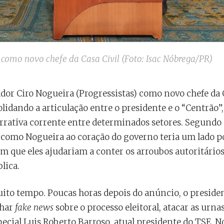
como novo chefe da Casa Civil (Foto: Isac Nóbrega/PR)
dor Ciro Nogueira (Progressistas) como novo chefe da 
lidando a articulação entre o presidente e o “Centrão”, 
rrativa corrente entre determinados setores. Segundo e
” como Nogueira ao coração do governo teria um lado po
m que eles ajudariam a conter os arroubos autoritários
lica.
ito tempo. Poucas horas depois do anúncio, o presiden
lhar
fake news
sobre o processo eleitoral, atacar as urna
ecial Luis Roberto Barroso, atual presidente do TSE. N