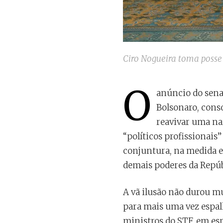
Ciro Nogueira toma posse 
O
anúncio do sena
Bolsonaro, conso
reavivar uma na
“políticos profissionais
conjuntura, na medida e
demais poderes da Repúb
A vã ilusão não durou mu
para mais uma vez espa
ministros do STF, em esp