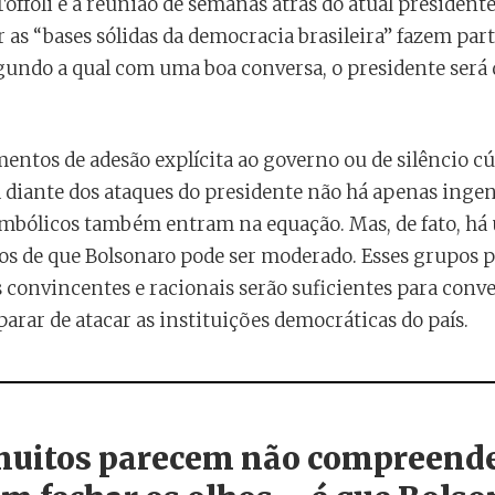
Toffoli e a reunião de semanas atrás do atual president
 as “bases sólidas da democracia brasileira” fazem part
egundo a qual com uma boa conversa, o presidente será
entos de adesão explícita ao governo ou de silêncio c
a diante dos ataques do presidente não há apenas inge
simbólicos também entram na equação. Mas, de fato, h
s de que Bolsonaro pode ser moderado. Esses grupos 
 convincentes e racionais serão suficientes para conve
arar de atacar as instituições democráticas do país.
muitos parecem não compreende