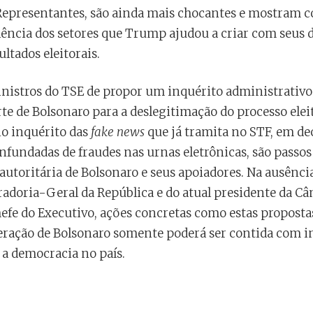
Representantes, são ainda mais chocantes e mostram co
lência dos setores que Trump ajudou a criar com seus d
ltados eleitorais.
inistros do TSE de propor um inquérito administrativo 
te de Bolsonaro para a deslegitimação do processo elei
no inquérito das
fake news
que já tramita no STF, em de
infundadas de fraudes nas urnas eletrônicas, são passo
 autoritária de Bolsonaro e seus apoiadores. Na ausên
uradoria-Geral da República e do atual presidente da C
efe do Executivo, ações concretas como estas proposta
ração de Bolsonaro somente poderá ser contida com ini
 a democracia no país.