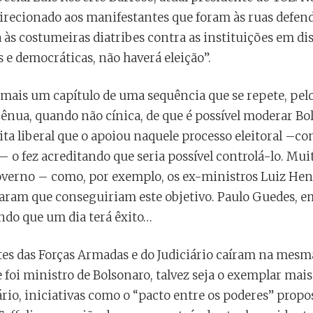
direcionado aos manifestantes que foram às ruas defend
 às costumeiras diatribes contra as instituições em di
 e democráticas, não haverá eleição”.
 mais um capítulo de uma sequência que se repete, pel
nua, quando não cínica, de que é possível moderar Bol
ta liberal que o apoiou naquele processo eleitoral –c
– o fez acreditando que seria possível controlá-lo. Mui
verno – como, por exemplo, os ex-ministros Luiz Hen
ram que conseguiriam este objetivo. Paulo Guedes, em
ando que um dia terá êxito…
tes das Forças Armadas e do Judiciário caíram na mesm
 foi ministro de Bolsonaro, talvez seja o exemplar mai
rio, iniciativas como o “pacto entre os poderes” propo