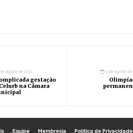
 de agosto de 2021
9 de agosto de
complicada gestação
Olimpía
 Celurb na Câmara
permanen
nicipal
is
Equipe
Membresia
Política de Privacidade