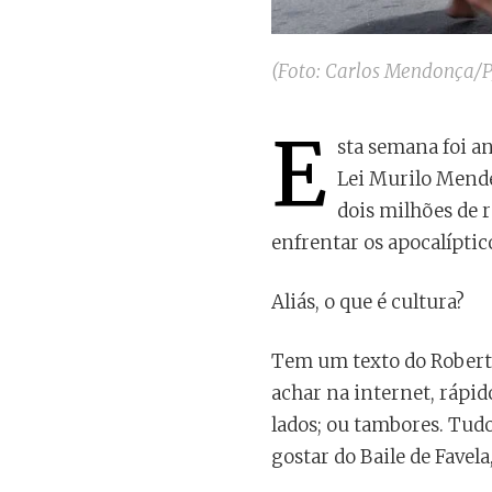
(Foto: Carlos Mendonça/P
E
sta semana foi a
Lei Murilo Mende
dois milhões de r
enfrentar os apocalíptic
Aliás, o que é cultura?
Tem um texto do Robert
achar na internet, rápid
lados; ou tambores. Tud
gostar do Baile de Favel