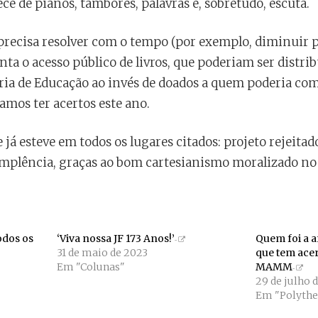
ece de pianos, tambores, palavras e, sobretudo, escuta.
recisa resolver com o tempo (por exemplo, diminuir 
a o acesso público de livros, que poderiam ser distrib
ria de Educação ao invés de doados a quem poderia com
vamos ter acertos este ano.
e já esteve em todos os lugares citados: projeto rejeitado
plência, graças ao bom cartesianismo moralizado no 
odos os
‘Viva nossa JF 173 Anos!’
Quem foi a a
31 de maio de 2023
que tem ace
Em "Colunas"
MAMM
29 de julho 
Em "Polyth