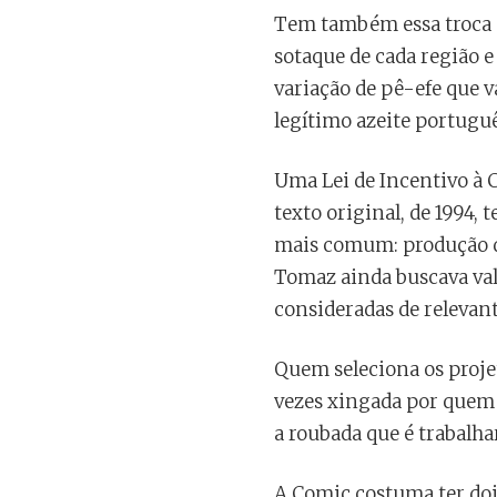
Tem também essa troca de
sotaque de cada região e 
variação de pê-efe que v
legítimo azeite portuguê
Uma Lei de Incentivo à C
texto original, de 1994, 
mais comum: produção de 
Tomaz ainda buscava valo
consideradas de relevant
Quem seleciona os proje
vezes xingada por quem 
a roubada que é trabalh
A Comic costuma ter dois