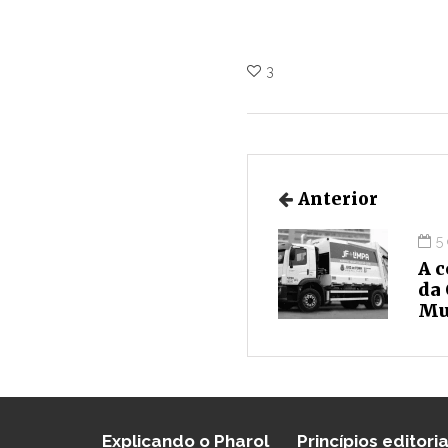
3
Anterior
5
A 
da
Mu
Explicando o Pharol
Princípios editoria