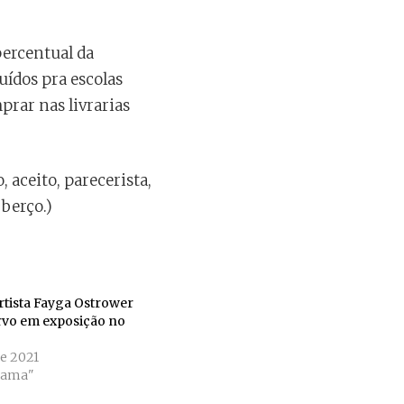
percentual da
uídos pra escolas
prar nas livrarias
, aceito, parecerista,
berço.)
rtista Fayga Ostrower
rvo em exposição no
de 2021
eama"