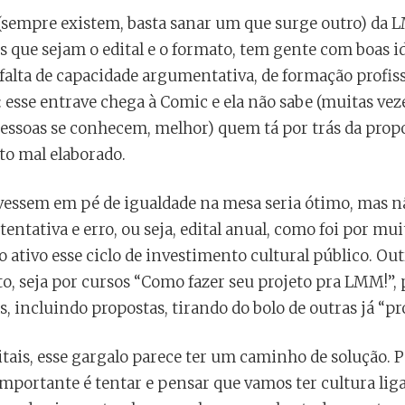
(sempre existem, basta sanar um que surge outro) da 
s que sejam o edital e o formato, tem gente com boas id
 falta de capacidade argumentativa, de formação profis
 esse entrave chega à Comic e ela não sabe (muitas vez
essoas se conhecem, melhor) quem tá por trás da propos
o mal elaborado.
tivessem em pé de igualdade na mesa seria ótimo, mas n
entativa e erro, ou seja, edital anual, como foi por mu
o ativo esse ciclo de investimento cultural público. Ou
to, seja por cursos “Como fazer seu projeto pra LMM!”,
, incluindo propostas, tirando do bolo de outras já “pro
itais, esse gargalo parece ter um caminho de solução. 
importante é tentar e pensar que vamos ter cultura lig