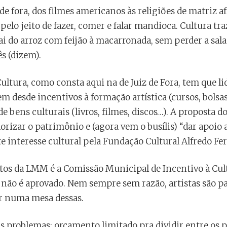
 fora, dos filmes americanos às religiões de matriz a
pelo jeito de fazer, comer e falar mandioca. Cultura tra
ai do arroz com feijão à macarronada, sem perder a sa
s (dizem).
ultura, como consta aqui na de Juiz de Fora, tem que li
tem desde incentivos à formação artística (cursos, bolsa
bens culturais (livros, filmes, discos…). A proposta d
rizar o patrimônio e (agora vem o busílis) “dar apoio a
e interesse cultural pela Fundação Cultural Alfredo Fe
tos da LMM é a Comissão Municipal de Incentivo à Cul
não é aprovado. Nem sempre sem razão, artistas são pa
ar numa mesa dessas.
 problemas: orçamento limitado pra dividir entre os p