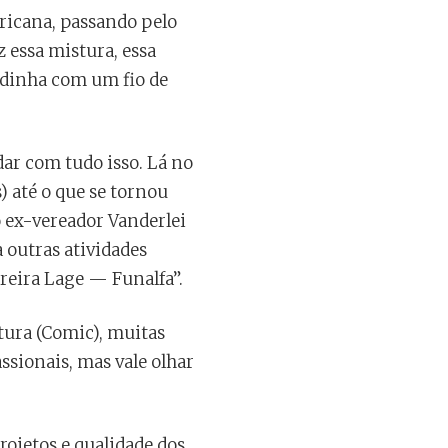
fricana, passando pelo
z essa mistura, essa
ladinha com um fio de
dar com tudo isso. Lá no
s) até o que se tornou
o ex-vereador Vanderlei
 outras atividades
rreira Lage — Funalfa”.
tura (Comic), muitas
ssionais, mas vale olhar
rojetos e qualidade dos