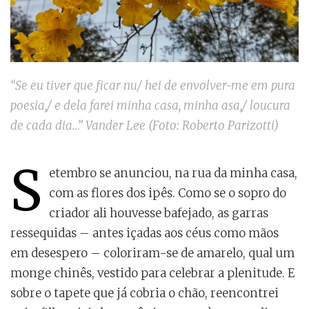
“Se eu tiver que ficar nu/ hei de envolver-me em pura
poesia,/ e dela farei minha casa, minha asa,/ loucura
de cada dia…” Vander Lee (Foto: Roberto Parizotti)
S
etembro se anunciou, na rua da minha casa,
com as flores dos ipês. Como se o sopro do
criador ali houvesse bafejado, as garras
ressequidas – antes içadas aos céus como mãos
em desespero – coloriram-se de amarelo, qual um
monge chinês, vestido para celebrar a plenitude. E
sobre o tapete que já cobria o chão, reencontrei