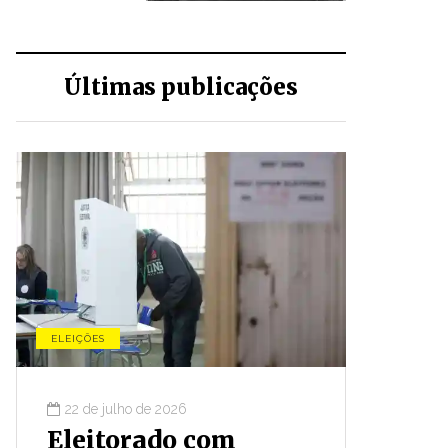
Últimas publicações
ELEIÇÕES
CONJUNTU
22 de julho de 2026
16 de ju
Eleitorado com
Prime