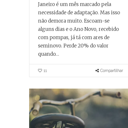
Janeiro é um mês marcado pela
dos foi feita no
moradores de
necessidade de adaptação. Mas isso
 entre os anos
Fora é
não demora muito. Escoam-se
0 e 30, e não na
microempre
alguns dias e o Ano Novo, recebido
laterra do século
individual
com pompas, já tá com ares de
X
Por
O Pharol
seminovo. Perde 20% do valor
ardo Miranda
Enquanto Minas Ger
quando…
média de 86,6 MEIs 
historiador Welber Luiz dos
mil habitantes, Juiz
s, a hipótese mais provável
11
Compartilhar
alcança 104,78 por m
 a estrutura tenha sido
habitantes.
cada pela Companhia
no de Medeiros, no
ho de Dentro, no Rio de
0
0
ro.
Compartilhar