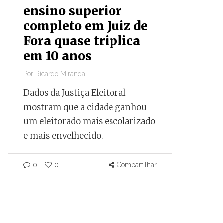
ensino superior
finan
completo em Juiz de
obras
Fora quase triplica
parou
em 10 anos
capac
Por
Ricardo Miranda
Por
Ricardo
Dados da Justiça Eleitoral
Documen
mostram que a cidade ganhou
que, apó
um eleitorado mais escolarizado
negocia
e mais envelhecido.
internac
parado a
capacida
0
0
Compartilhar
pelo Tes
0