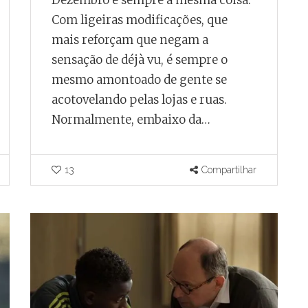
Dezembro é sempre a mesma coisa.
 Juiz de
do fim do contrato,
Com ligeiras modificações, que
Juiz de Fora vive
mais reforçam que negam a
endedor
incerteza sobre
sensação de déjà vu, é sempre o
futuro do transporte
mesmo amontoado de gente se
coletivo
acotovelando pelas lojas e ruas.
Normalmente, embaixo da…
Por
Ricardo Miranda
ais registra
para cada
Para TCE-MG, riscos de
 de Fora
prosseguir com a licitação
13
Compartilhar
il
superam os prejuízos
decorrentes de sua paralisação.
Compartilhar
0
0
Compartilhar