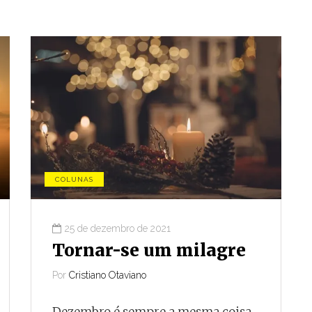
COLUNAS
25 de dezembro de 2021
CONJUNTURA
Tornar-se um milagre
Por
Cristiano Otaviano
3 de agosto de 2026
dez
A menos de um mês