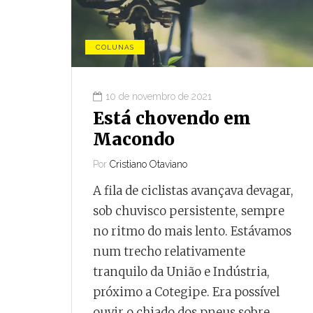
COLUNAS
10 de novembro de 2021
Está chovendo em
Macondo
Por
Cristiano Otaviano
A fila de ciclistas avançava devagar,
sob chuvisco persistente, sempre
no ritmo do mais lento. Estávamos
num trecho relativamente
tranquilo da União e Indústria,
próximo a Cotegipe. Era possível
ouvir o chiado dos pneus sobre…