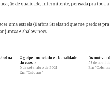
cação de qualidade, intermitente, pensada pra toda a 
scer uma estrela (Barbra Streisand que me perdoe) p
or juntos e shalow now.
tebol na
O golpe anunciado e a banalidade
Os motivos d
do caos
23 de abril 
6 de setembro de 2021
Em "Colunas
Em "Colunas"