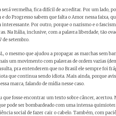
será vermelha, fica difícil de acreditar. Por um lado,
e do Progresso sabem que falta o Amor nessa faixa, que
interessante. Por outro, porque o nazismo e o fascis
s. Na Itália, inclusive, com a palavra liberdade, tão ov
7 de setembro.
BL, o mesmo que ajudou a propagar as marchas sem ba
mais um movimento com palavras de ordem vazias (dem
ulta, pra entenderem que no Brasil ele sempre foi frág
iota que continua sendo idiota. Mais ainda, porque avis
essa marca, falando de mídia nesse caso.
ou que fosse encontrar um texto sobre câncer, acertou.
 que pode ser bombardeado com uma intensa quimiotera
ência social de fazer cair o cabelo. Também, com paciê