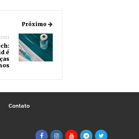
Próximo
 2021
ech:
id é
nças
anos
Contato