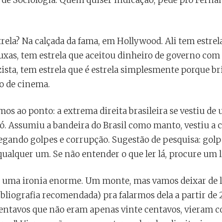
u de Sociologia. Quem quiser indicação, pede pro Fernan
rela? Na calçada da fama, em Hollywood. Ali tem estre
uxas, tem estrela que aceitou dinheiro de governo com
ista, tem estrela que é estrela simplesmente porque bri
do de cinema.
s ao ponto: a extrema direita brasileira se vestiu de 
. Assumiu a bandeira do Brasil como manto, vestiu a
egando golpes e corrupção. Sugestão de pesquisa: golp
qualquer um. Se não entender o que ler lá, procure um l
az uma ironia enorme. Um monte, mas vamos deixar de l
bliografia recomendada) pra falarmos dela a partir de
centavos que não eram apenas vinte centavos, vieram co