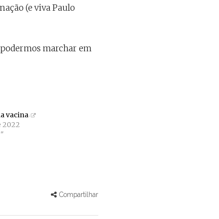
nação (e viva Paulo
ra podermos marchar em
a vacina
de 2022
"
Compartilhar