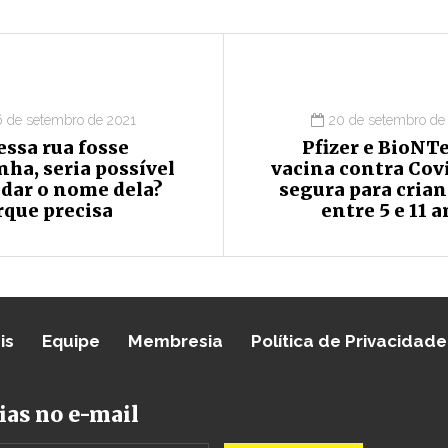
6 de setembro de 2021
20 de setembro de
essa rua fosse
Pfizer e BioNT
ha, seria possível
vacina contra Cov
dar o nome dela?
segura para cria
rque precisa
entre 5 e 11 
is
Equipe
Membresia
Política de Privacidade
ias no e-mail