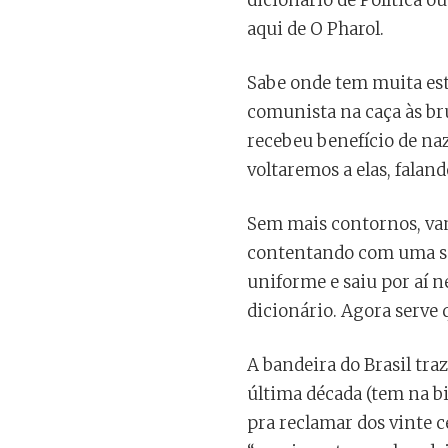
dicionário de Política o
aqui de O Pharol.
Sabe onde tem muita est
comunista na caça às br
recebeu benefício de naz
voltaremos a elas, falan
Sem mais contornos, vamo
contentando com uma só
uniforme e saiu por aí n
dicionário. Agora serve 
A bandeira do Brasil tr
última década (tem na bi
pra reclamar dos vinte 