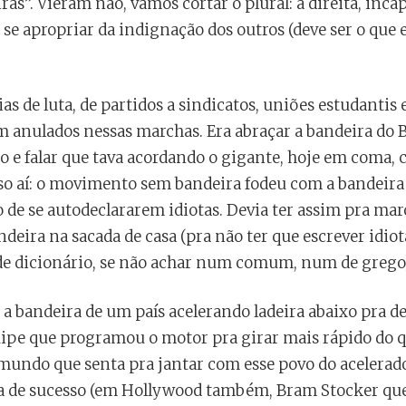
”. Vieram não, vamos cortar o plural: a direita, incap
 se apropriar da indignação dos outros (deve ser o qu
 de luta, de partidos a sindicatos, uniões estudantis 
m anulados nessas marchas. Era abraçar a bandeira do B
 e falar que tava acordando o gigante, hoje em coma, 
sso aí: o movimento sem bandeira fodeu com a bandeira 
de se autodeclararem idiotas. Devia ter assim pra mar
andeira na sacada de casa (pra não ter que escrever idio
de dicionário, se não achar num comum, num de grego
r a bandeira de um país acelerando ladeira abaixo pra d
ipe que programou o motor pra girar mais rápido do 
 mundo que senta pra jantar com esse povo do acelerado
sta de sucesso (em Hollywood também, Bram Stocker qu