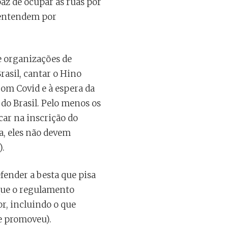
az de ocupar as ruas por
e entendem por
e organizações de
rasil, cantar o Hino
com Covid e à espera da
do Brasil. Pelo menos os
car na inscrição do
ta, eles não devem
).
efender a besta que pisa
que o regulamento
r, incluindo o que
e promoveu).