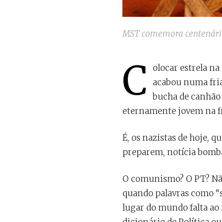
MST comemora centenário 
C
olocar estrela na
acabou numa fria
bucha de canhão 
eternamente jovem na fr
É, os nazistas de hoje, 
preparem, notícia bombás
O comunismo? O PT? Não,
quando palavras como “s
lugar do mundo falta ao 