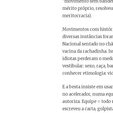
“movimento sem bandeiras
mérito próprio, resolveu
meritocracia).
Movimentos com histórias
diversas instâncias fora
Nacional sentado no chão
vacina da rachadinha. I
idiotas perderam o medo 
vestibular: sexo, raça, b
conhecer etimologia: vi
E a besta insiste em usa
no acelerador, numa equ
autoriza. Equipe = todo
escreveu a carta, golpi