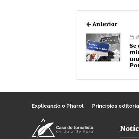
Anterior
1
Se 
min
mu
Po
Explicando o Pharol
Princípios editoria
Notíc