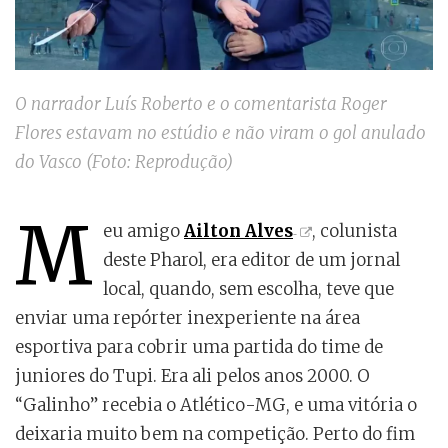
O narrador Luís Roberto e o comentarista Roger
Flores estavam no estúdio e não viram o gol anulado
do Vasco (Foto: Reprodução)
M
eu amigo
Ailton Alves
, colunista
deste Pharol, era editor de um jornal
local, quando, sem escolha, teve que
enviar uma repórter inexperiente na área
esportiva para cobrir uma partida do time de
juniores do Tupi. Era ali pelos anos 2000. O
“Galinho” recebia o Atlético-MG, e uma vitória o
deixaria muito bem na competição. Perto do fim